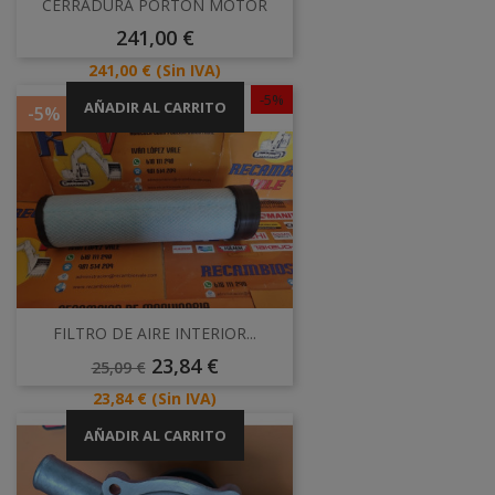
CERRADURA PORTÓN MOTOR
Precio
241,00 €
Precio
241,00 €
(Sin IVA)
-5%
AÑADIR AL CARRITO
-5%
FILTRO DE AIRE INTERIOR...
Precio
Precio
23,84 €
25,09 €
Base
Precio
23,84 €
(Sin IVA)
AÑADIR AL CARRITO