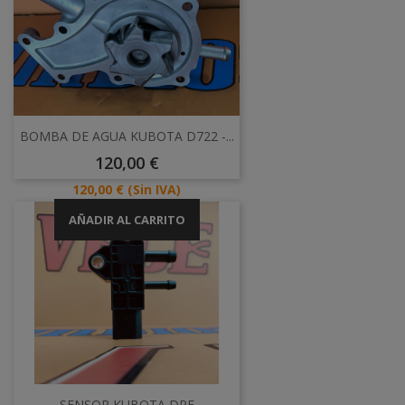
BOMBA DE AGUA KUBOTA D722 -...
Precio
120,00 €
Precio
120,00 €
(Sin IVA)
AÑADIR AL CARRITO
SENSOR KUBOTA DPF