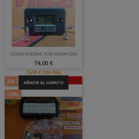
CUENTAHORAS POR VIBRACIÓN
Precio
74,00 €
Precio
74,00 €
(Sin IVA)
-30%
¡EN OFERTA!
AÑADIR AL CARRITO
-30%