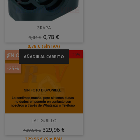
GRAPA
Precio
Precio
0,78 €
1,04 €
Base
Precio
0,78 €
(Sin IVA)
-25%
¡EN OFERTA!
AÑADIR AL CARRITO
-25%
LATIGUILLO
Precio
Precio
329,96 €
439,94 €
Base
Precio
329,96 €
(Sin IVA)