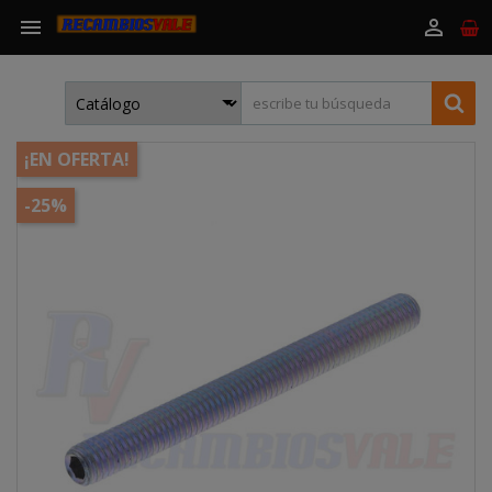


¡EN OFERTA!
-25%