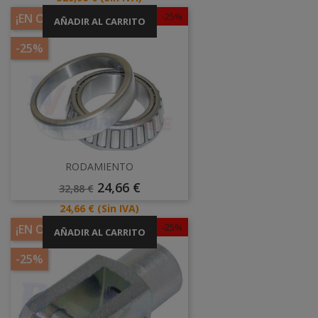
-25%
¡EN OFERTA!
AÑADIR AL CARRITO
-25%
RODAMIENTO
Precio
Precio
24,66 €
32,88 €
Base
Precio
24,66 €
(Sin IVA)
-25%
¡EN OFERTA!
AÑADIR AL CARRITO
-25%