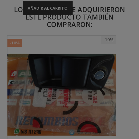
LOS CLIENTES QUE ADQUIRIERON
AÑADIR AL CARRITO
ESTE PRODUCTO TAMBIÉN
COMPRARON:
-10%
-10%