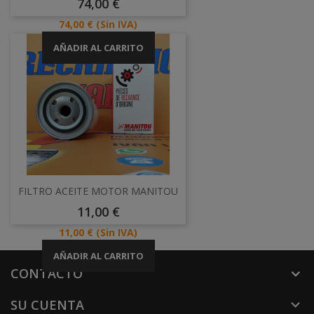
Precio
74,00 €
Precio
74,00 €
(Sin IVA)
AÑADIR AL CARRITO
FILTRO ACEITE MOTOR MANITOU
Precio
11,00 €
Precio
11,00 €
(Sin IVA)
AÑADIR AL CARRITO
CONTACTO
SU CUENTA
