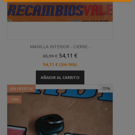
MANILLA INTERIOR - CIERRE...
Precio
Precio
54,11 €
65,99 €
Base
Precio
54,11 €
(Sin IVA)
AÑADIR AL CARRITO
-70%
¡EN OFERTA!
-70%