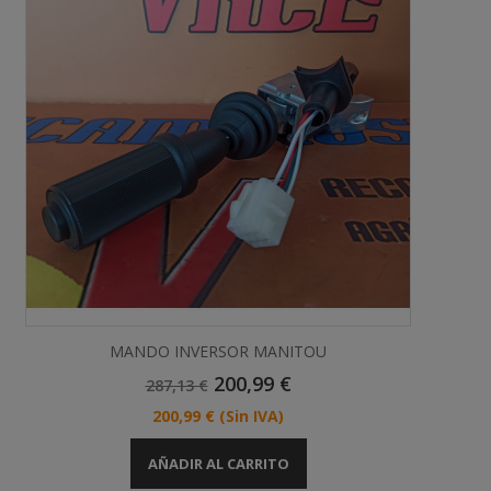
MANDO INVERSOR MANITOU
Precio
Precio
200,99 €
287,13 €
Base
Precio
200,99 €
(Sin IVA)
AÑADIR AL CARRITO