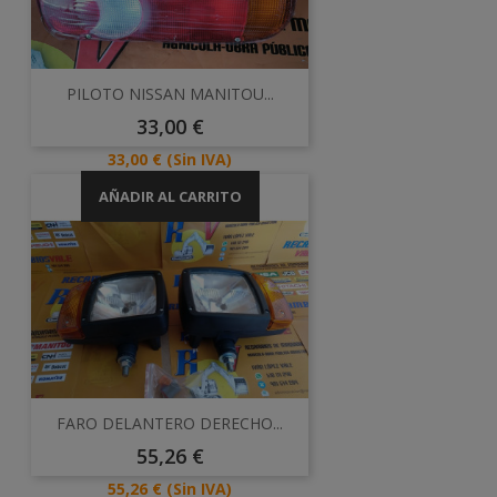
PILOTO NISSAN MANITOU...
Precio
33,00 €
Precio
33,00 €
(Sin IVA)
AÑADIR AL CARRITO
FARO DELANTERO DERECHO...
Precio
55,26 €
Precio
55,26 €
(Sin IVA)