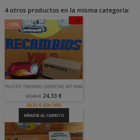
4 otros productos en la misma categoría:
-10%
-10%
PILOTO TRASERO DERECHO MT1840
Precio
Precio
24,33 €
27,03 €
Base
Precio
24,33 €
(Sin IVA)
AÑADIR AL CARRITO