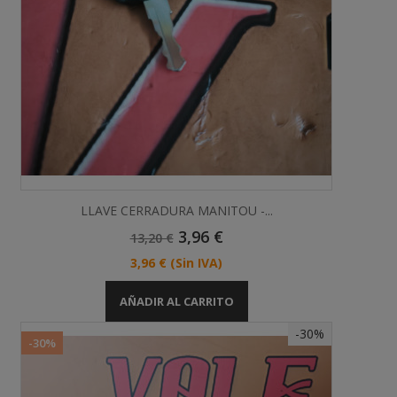
LLAVE CERRADURA MANITOU -...
Precio
Precio
3,96 €
13,20 €
Base
Precio
3,96 €
(Sin IVA)
AÑADIR AL CARRITO
-30%
-30%