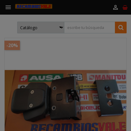


-20%