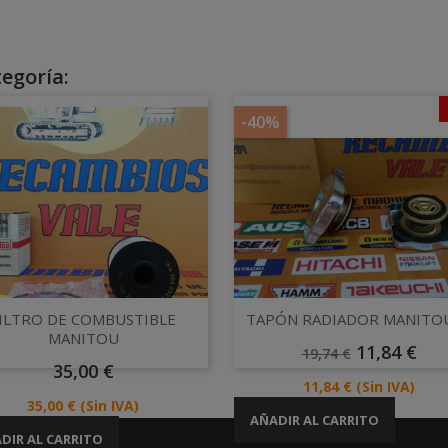
egoría:
-40%
Vista rápida
Vista rápida


ILTRO DE COMBUSTIBLE
TAPÓN RADIADOR MANITOU -
MANITOU
Precio
Precio
11,84 €
19,74 €
Precio
Base
35,00 €
Precio
11,84 €
(Sin IVA)
Precio
35,00 €
(Sin IVA)
AÑADIR AL CARRITO
DIR AL CARRITO