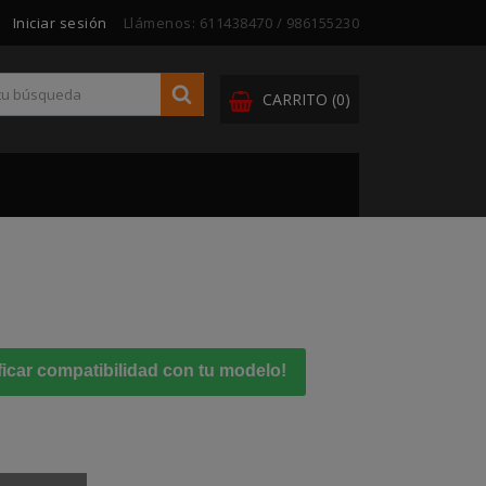
Iniciar sesión
Llámenos:
611438470 / 986155230
CARRITO
(0)
ficar compatibilidad con tu modelo!