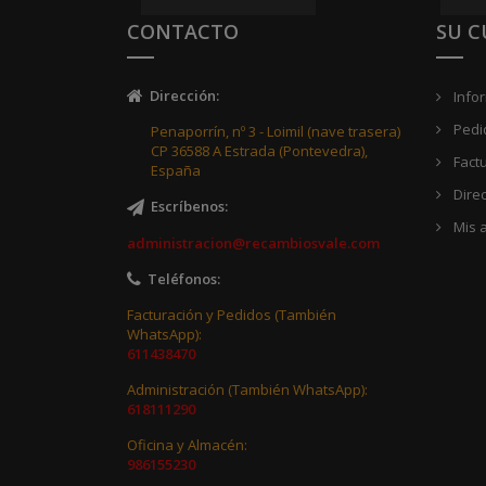
CONTACTO
SU 
Dirección
:
Info
Pedi
Penaporrín, nº 3 - Loimil (nave trasera)
CP 36588 A Estrada (Pontevedra),
Fact
España
Dire
Escríbenos
:
Mis a
administracion@recambiosvale.com
Teléfonos
:
Facturación y Pedidos (También
WhatsApp):
611438470
Administración (También WhatsApp):
618111290
Oficina y Almacén:
986155230