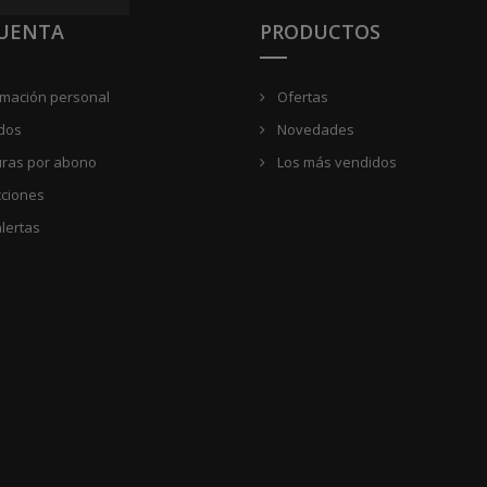
CUENTA
PRODUCTOS
rmación personal
Ofertas
dos
Novedades
uras por abono
Los más vendidos
cciones
lertas