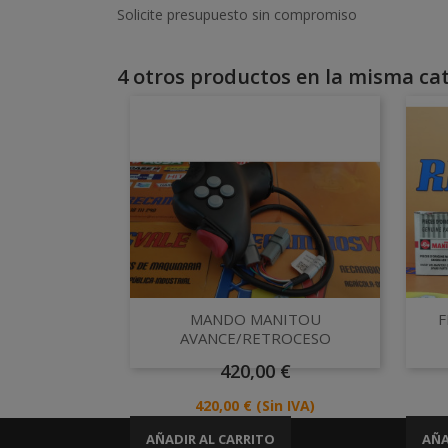
Solicite presupuesto sin compromiso
4 otros productos en la misma cat
Vista rápida

MANDO MANITOU
F
AVANCE/RETROCESO
Precio
420,00 €
Precio
420,00 €
(Sin IVA)
AÑADIR AL CARRITO
AÑA