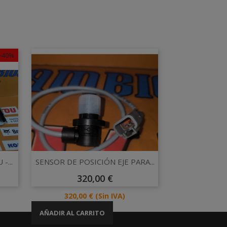
-40%
Vista rápida

...
SENSOR DE POSICIÓN EJE PARA...
Precio
320,00 €
Precio
320,00 €
(Sin IVA)
AÑADIR AL CARRITO