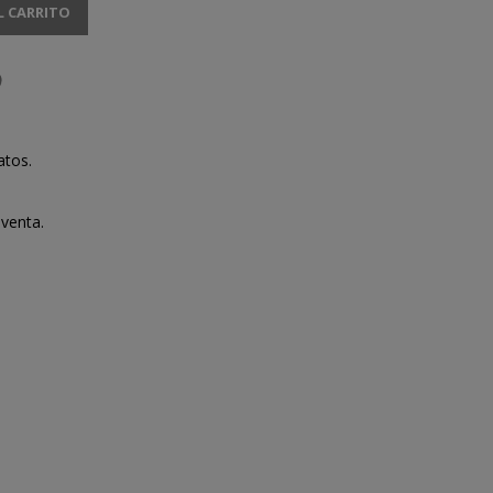
L CARRITO
atos.
venta.