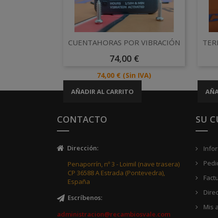
Vista rápida

CUENTAHORAS POR VIBRACIÓN
TER
Precio
74,00 €
Precio
74,00 €
(Sin IVA)
AÑADIR AL CARRITO
AÑA
CONTACTO
SU 
Dirección
:
Info
Pedi
Penaporrín, nº 3 - Loimil (nave trasera)
CP 36588 A Estrada (Pontevedra),
Fact
España
Dire
Escríbenos
:
Mis a
administracion@recambiosvale.com