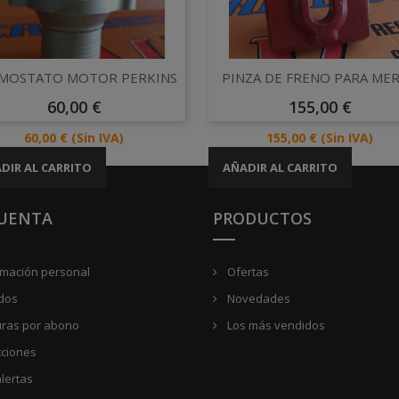
Vista rápida
Vista rápida


MOSTATO MOTOR PERKINS
PINZA DE FRENO PARA ME
Precio
Precio
60,00 €
155,00 €
Precio
Precio
60,00 €
(Sin IVA)
155,00 €
(Sin IVA)
DIR AL CARRITO
AÑADIR AL CARRITO
CUENTA
PRODUCTOS
rmación personal
Ofertas
dos
Novedades
uras por abono
Los más vendidos
cciones
lertas