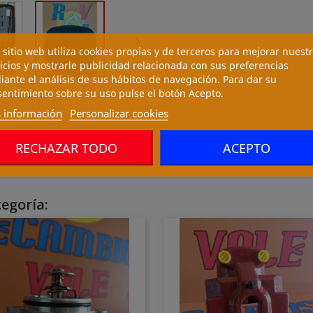

 sitio web utiliza cookies propias y de terceros para mejorar nuest
icios y mostrarle publicidad relacionada con sus preferencias
ante el análisis de sus hábitos de navegación. Para dar su
entimiento sobre su uso pulse el botón Acepto.
 información
Personalizar cookies
RECHAZAR TODO
ACEPTO
egoría: