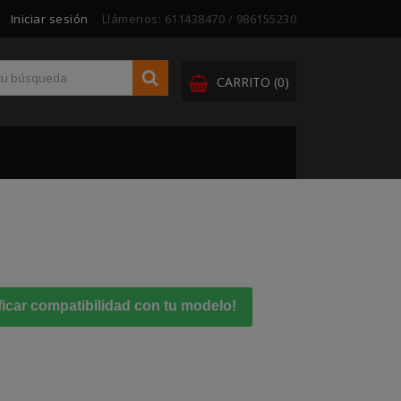
Iniciar sesión
Llámenos:
611438470 / 986155230
CARRITO
(0)
ficar compatibilidad con tu modelo!