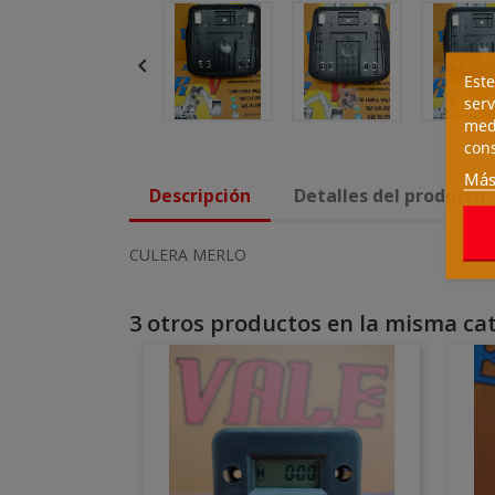

Este
serv
medi
cons
Más
Descripción
Detalles del producto
CULERA MERLO
3 otros productos en la misma cat