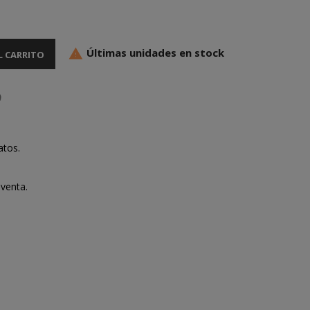
Últimas unidades en stock

L CARRITO
atos.
venta.