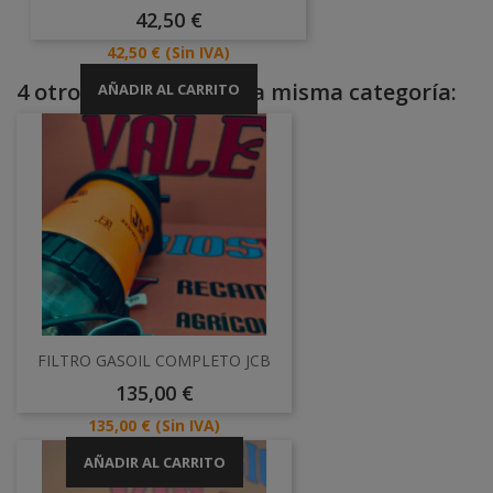
Precio
42,50 €
Precio
42,50 €
(Sin IVA)
4 otros productos en la misma categoría:
AÑADIR AL CARRITO
FILTRO GASOIL COMPLETO JCB
Precio
135,00 €
Precio
135,00 €
(Sin IVA)
AÑADIR AL CARRITO