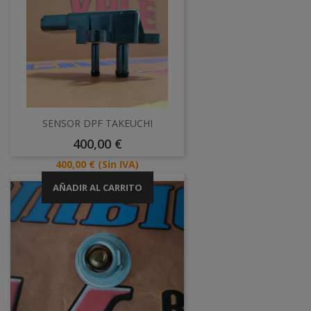
SENSOR DPF TAKEUCHI
Precio
400,00 €
Precio
400,00 €
(Sin IVA)
AÑADIR AL CARRITO