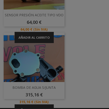
SENSOR PRESIÓN ACEITE TIPO VDO
Precio
64,00 €
Precio
64,00 €
(Sin IVA)
AÑADIR AL CARRITO
BOMBA DE AGUA S/JUNTA
Precio
315,16 €
Precio
315,16 €
(Sin IVA)