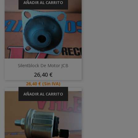
AÑADIR AL CARRITO
Silentblock De Motor JCB
Precio
26,40 €
Precio
26,40 €
(Sin IVA)
AÑADIR AL CARRITO