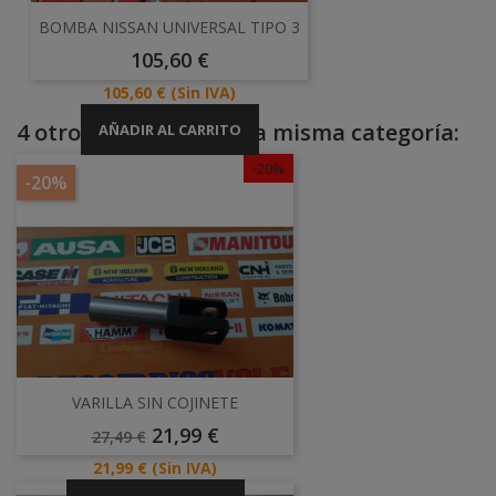
BOMBA NISSAN UNIVERSAL TIPO 3
Precio
105,60 €
Precio
105,60 €
(Sin IVA)
4 otros productos en la misma categoría:
AÑADIR AL CARRITO
-20%
-20%
VARILLA SIN COJINETE
Precio
Precio
21,99 €
27,49 €
Base
Precio
21,99 €
(Sin IVA)