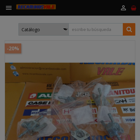


-20%