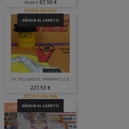
Precio
Precio
67,50 €
75,00 €
Base
Precio
67,50 €
(Sin IVA)
AÑADIR AL CARRITO
FILTRO GASOIL PRIMARIO JCB
Precio
227,53 €
Precio
227,53 €
(Sin IVA)
AÑADIR AL CARRITO
-5,00 €