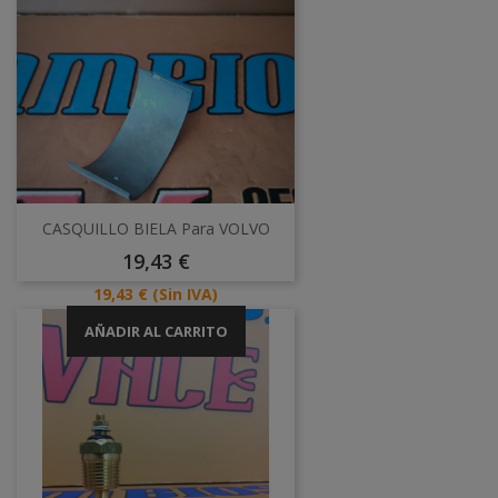
CASQUILLO BIELA Para VOLVO
Precio
19,43 €
Precio
19,43 €
(Sin IVA)
AÑADIR AL CARRITO