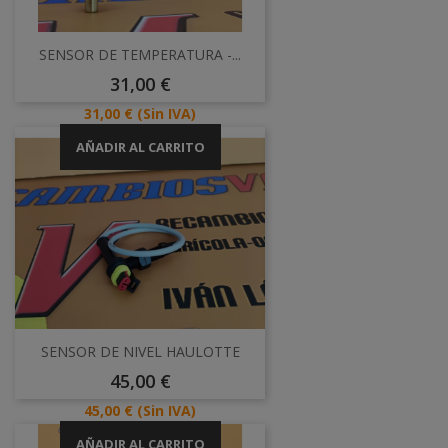
SENSOR DE TEMPERATURA -...
Precio
31,00 €
Precio
31,00 €
(Sin IVA)
AÑADIR AL CARRITO
SENSOR DE NIVEL HAULOTTE
Precio
45,00 €
Precio
45,00 €
(Sin IVA)
AÑADIR AL CARRITO