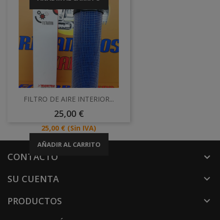
FILTRO DE AIRE INTERIOR...
Precio
25,00 €
Precio
25,00 €
(Sin IVA)
AÑADIR AL CARRITO
CONTACTO
SU CUENTA

PRODUCTOS
