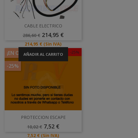
CABLE ELECTRICO
Precio
Precio
214,95 €
286,60 €
Base
Precio
214,95 €
(Sin IVA)
-25%
¡EN OFERTA!
AÑADIR AL CARRITO
-25%
PROTECCION ESCAPE
Precio
Precio
7,52 €
10,02 €
Base
Precio
7,52 €
(Sin IVA)