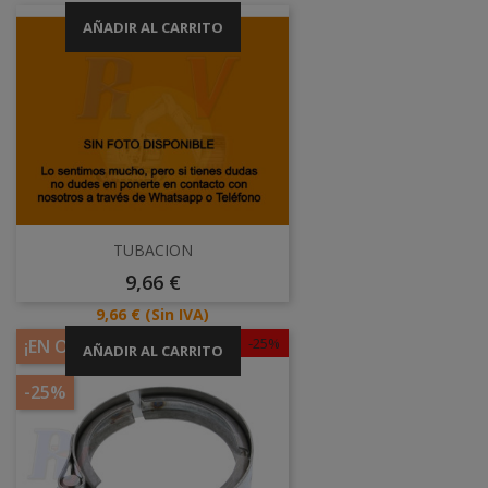
AÑADIR AL CARRITO
TUBACION
Precio
9,66 €
Precio
9,66 €
(Sin IVA)
-25%
¡EN OFERTA!
AÑADIR AL CARRITO
-25%