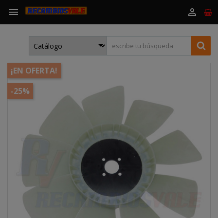


¡EN OFERTA!
-25%