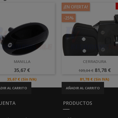
¡EN OFERTA!
-25%
Vista rápida
Vista rápida


MANILLA
CERRADURA
Precio
Precio
Precio
35,67 €
81,78 €
109,04 €
Base
Precio
Precio
35,67 €
(Sin IVA)
81,78 €
(Sin IVA)
DIR AL CARRITO
AÑADIR AL CARRITO
CUENTA
PRODUCTOS