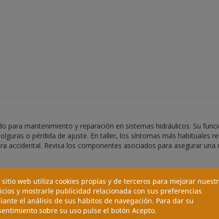
para mantenimiento y reparación en sistemas hidráulicos. Su funci
olguras o pérdida de ajuste. En taller, los síntomas más habituales 
tura accidental. Revisa los componentes asociados para asegurar una r
 sitio web utiliza cookies propias y de terceros para mejorar nuest
icios y mostrarle publicidad relacionada con sus preferencias
ante el análisis de sus hábitos de navegación. Para dar su
entimiento sobre su uso pulse el botón Acepto.
 y te ayudamos a localizar lo que necesites.