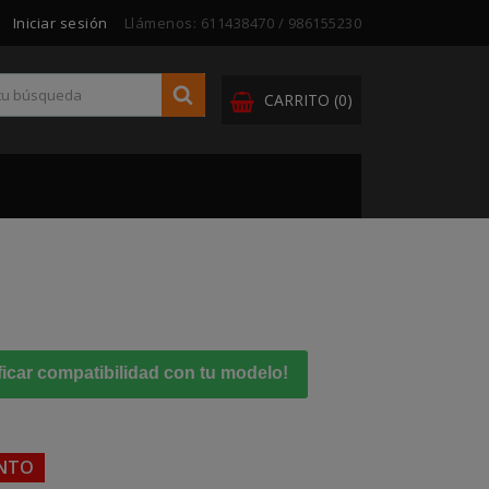
Iniciar sesión
Llámenos:
611438470 / 986155230
CARRITO
(0)
ficar compatibilidad con tu modelo!
ENTO