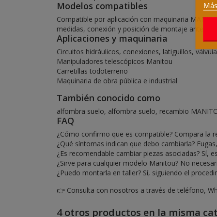
Modelos compatibles
Más
Compatible por aplicación con maquinaria MANITOU 
medidas, conexión y posición de montaje antes de
Aplicaciones y maquinaria
Circuitos hidráulicos, conexiones, latiguillos, válvu
Manipuladores telescópicos Manitou
Carretillas todoterreno
Maquinaria de obra pública e industrial
También conocido como
alfombra suelo, alfombra suelo, recambio MANIT
FAQ
¿Cómo confirmo que es compatible? Compara la refer
¿Qué síntomas indican que debo cambiarla? Fugas, h
¿Es recomendable cambiar piezas asociadas? Sí, e
¿Sirve para cualquier modelo Manitou? No necesaria
¿Puedo montarla en taller? Sí, siguiendo el proced
👉 Consulta con nosotros a través de teléfono, Wh
4 otros productos en la misma cat