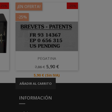
-25%
-25%
¡EN OFERTA!
-25%
Vista rápida

PEGATINA
Precio
Precio
5,90 €
7,86 €
Base
Precio
5,90 €
(Sin IVA)
AÑADIR AL CARRITO
INFORMACIÓN