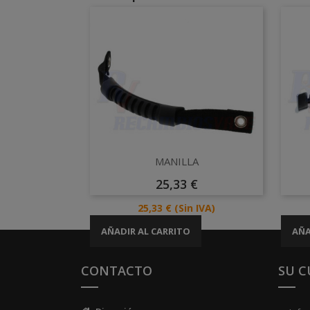
Vista rápida

MANILLA
Precio
25,33 €
Precio
25,33 €
(Sin IVA)
AÑADIR AL CARRITO
AÑA
CONTACTO
SU 