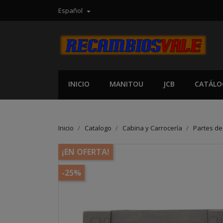
Español

INICIO
MANITOU
JCB
CATÁLO
Inicio
Catalogo
Cabina y Carrocería
Partes de
¡EN OFERTA!
-25%