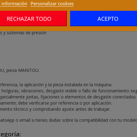
 información
Personalizar cookies
que utilice esta referencia o un componente equivalente en sistemas 
RECHAZAR TODO
ACEPTO
 comprar.
las y sistemas de presión
OU, pieza MANITOU.
encia, la aplicación y la pieza instalada en la máquina.
olguras, vibraciones, desgaste visible o fallo de funcionamiento seg
specialmente juntas, fijaciones o elementos de desgaste conectados.
mente; debe verificarse por referencia o por aplicación.
imiento técnico y comprobando ajuste antes de trabajar.
atsApp o email si tienes dudas sobre la compatibilidad con tu model
egoría: