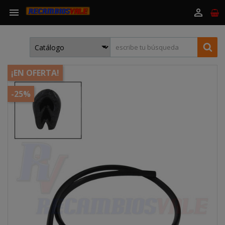


¡EN OFERTA!
-25%