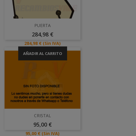
PUERTA
Precio
284,98 €
Precio
284,98 €
(Sin IVA)
AÑADIR AL CARRITO
CRISTAL
Precio
95,00 €
Precio
95,00 €
(Sin IVA)