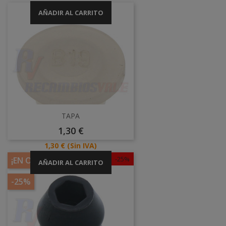
AÑADIR AL CARRITO
TAPA
Precio
1,30 €
Precio
1,30 €
(Sin IVA)
-25%
¡EN OFERTA!
AÑADIR AL CARRITO
-25%