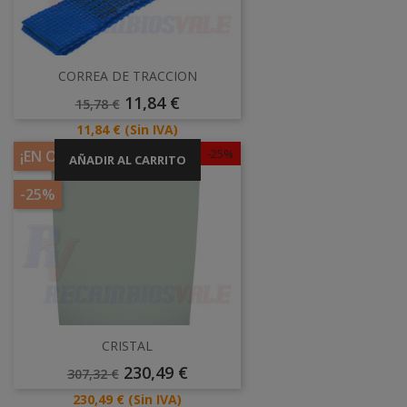
CORREA DE TRACCION
Precio
Precio
11,84 €
15,78 €
Base
Precio
11,84 €
(Sin IVA)
-25%
¡EN OFERTA!
AÑADIR AL CARRITO
-25%
CRISTAL
Precio
Precio
230,49 €
307,32 €
Base
Precio
230,49 €
(Sin IVA)