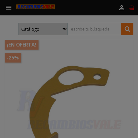


¡EN OFERTA!
-25%