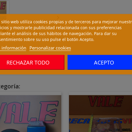

 sitio web utiliza cookies propias y de terceros para mejorar nuest
icios y mostrarle publicidad relacionada con sus preferencias
ante el análisis de sus hábitos de navegación. Para dar su
entimiento sobre su uso pulse el botón Acepto.
 información
Personalizar cookies
RECHAZAR TODO
ACEPTO
44
egoría: