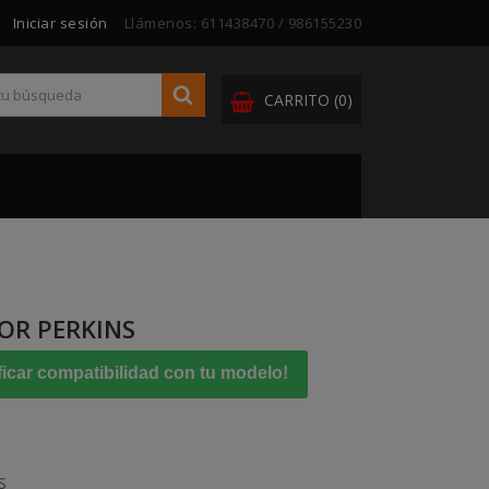
Iniciar sesión
Llámenos:
611438470 / 986155230
CARRITO
(0)
R PERKINS
ficar compatibilidad con tu modelo!
S