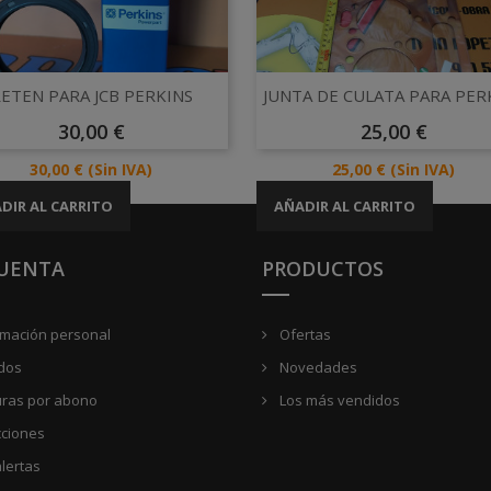
Vista rápida
Vista rápida


ETEN PARA JCB PERKINS
JUNTA DE CULATA PARA PER
Precio
Precio
30,00 €
25,00 €
Precio
Precio
30,00 €
(Sin IVA)
25,00 €
(Sin IVA)
DIR AL CARRITO
AÑADIR AL CARRITO
CUENTA
PRODUCTOS
rmación personal
Ofertas
dos
Novedades
uras por abono
Los más vendidos
cciones
lertas