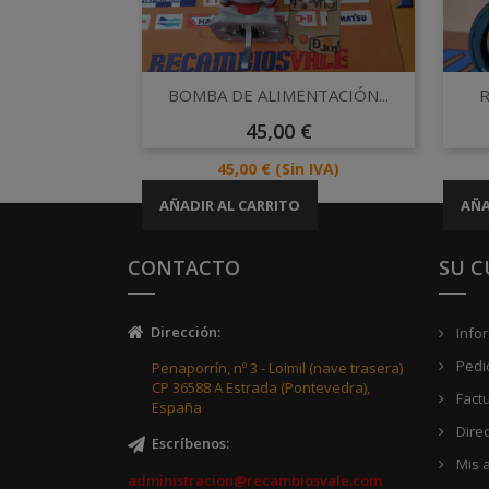
Vista rápida

BOMBA DE ALIMENTACIÓN...
R
Precio
45,00 €
Precio
45,00 €
(Sin IVA)
AÑADIR AL CARRITO
AÑA
CONTACTO
SU 
Dirección
:
Info
Pedi
Penaporrín, nº 3 - Loimil (nave trasera)
CP 36588 A Estrada (Pontevedra),
Fact
España
Dire
Escríbenos
:
Mis a
administracion@recambiosvale.com