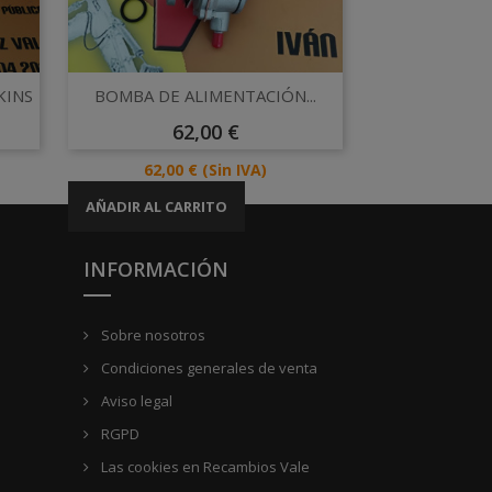
Vista rápida

KINS
BOMBA DE ALIMENTACIÓN...
Precio
62,00 €
Precio
62,00 €
(Sin IVA)
AÑADIR AL CARRITO
INFORMACIÓN
Sobre nosotros
Condiciones generales de venta
Aviso legal
RGPD
Las cookies en Recambios Vale