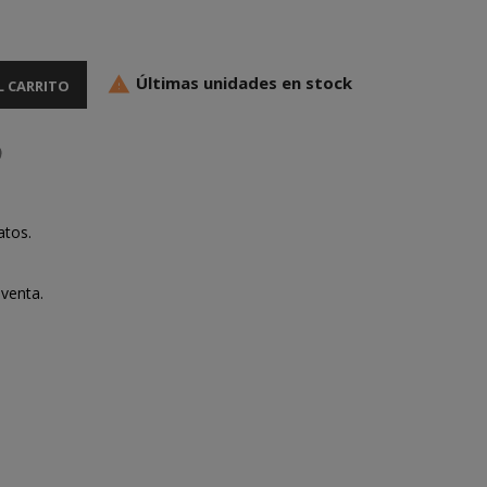
Últimas unidades en stock

L CARRITO
atos.
venta.