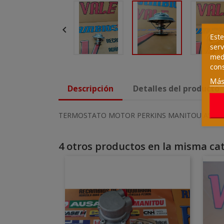

Este
serv
medi
cons
Más
Descripción
Detalles del producto
TERMOSTATO MOTOR PERKINS MANITOU AS812
4 otros productos en la misma cat