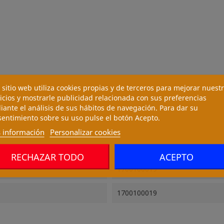
 sitio web utiliza cookies propias y de terceros para mejorar nuest
icios y mostrarle publicidad relacionada con sus preferencias
ante el análisis de sus hábitos de navegación. Para dar su
entimiento sobre su uso pulse el botón Acepto.
 información
Personalizar cookies
RECHAZAR TODO
ACEPTO
1700100019
1700100019