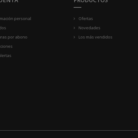
rmación personal
Ofertas
dos
Novedades
uras por abono
Los más vendidos
cciones
lertas