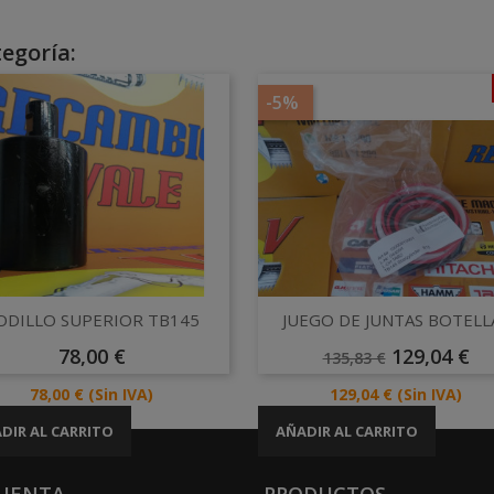
egoría:
-5%
Vista rápida
Vista rápida


ODILLO SUPERIOR TB145
JUEGO DE JUNTAS BOTELLA.
Precio
Precio
Precio
78,00 €
129,04 €
135,83 €
Base
Precio
Precio
78,00 €
(Sin IVA)
129,04 €
(Sin IVA)
DIR AL CARRITO
AÑADIR AL CARRITO
CUENTA
PRODUCTOS