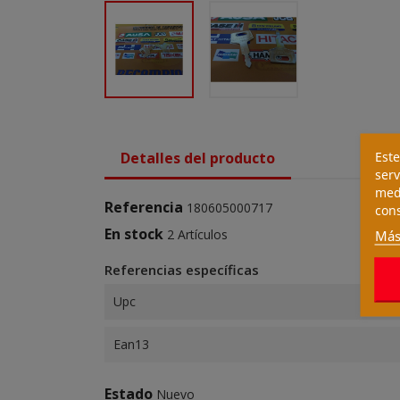
Este
Detalles del producto
serv
medi
Referencia
180605000717
cons
En stock
2 Artículos
Más
Referencias específicas
Upc
Ean13
Estado
Nuevo