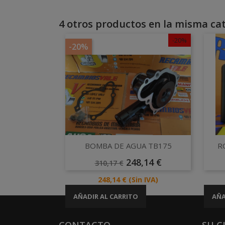
4 otros productos en la misma cat
-20%
-20%
Vista rápida

BOMBA DE AGUA TB175
R
Precio
Precio
248,14 €
310,17 €
Base
Precio
248,14 €
(Sin IVA)
AÑADIR AL CARRITO
AÑA
CONTACTO
SU 