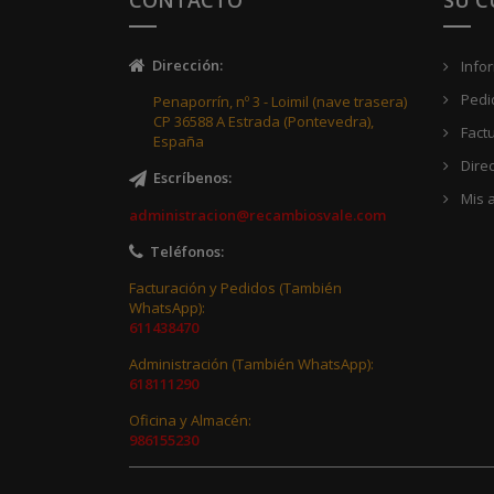
Dirección
:
Info
Pedi
Penaporrín, nº 3 - Loimil (nave trasera)
CP 36588 A Estrada (Pontevedra),
Fact
España
Dire
Escríbenos
:
Mis a
administracion@recambiosvale.com
Teléfonos
:
Facturación y Pedidos (También
WhatsApp):
611438470
Administración (También WhatsApp):
618111290
Oficina y Almacén:
986155230