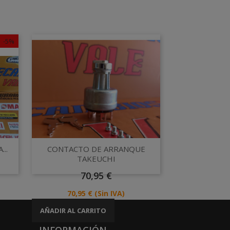
-5%
Vista rápida

..
CONTACTO DE ARRANQUE
TAKEUCHI
Precio
70,95 €
Precio
70,95 €
(Sin IVA)
AÑADIR AL CARRITO
INFORMACIÓN