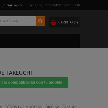
Iniciar sesión
Llámenos:
611438470 / 986155230
CARRITO
(0)
UE TAKEUCHI
ficar compatibilidad con tu modelo!
I - TODOS LOS MODELOS - ORIGINAL TAKEUCHI