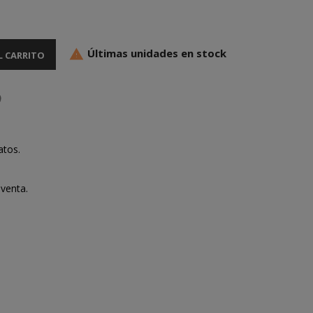
Últimas unidades en stock

L CARRITO
atos.
venta.