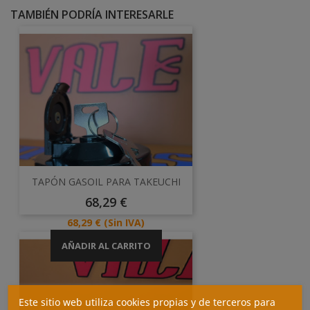
TAMBIÉN PODRÍA INTERESARLE
TAPÓN GASOIL PARA TAKEUCHI
Precio
68,29 €
Precio
68,29 €
(Sin IVA)
AÑADIR AL CARRITO
Este sitio web utiliza cookies propias y de terceros para