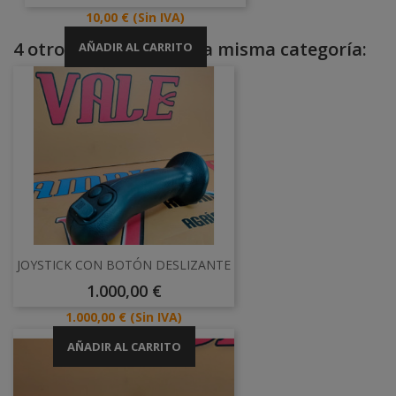
Precio
10,00 €
(Sin IVA)
4 otros productos en la misma categoría:
AÑADIR AL CARRITO
JOYSTICK CON BOTÓN DESLIZANTE
Precio
1.000,00 €
Precio
1.000,00 €
(Sin IVA)
AÑADIR AL CARRITO