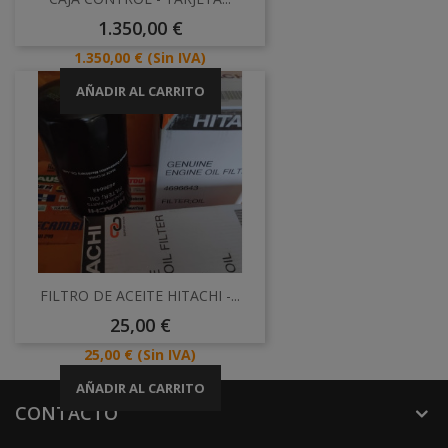
Precio
1.350,00 €
Precio
1.350,00 €
(Sin IVA)
AÑADIR AL CARRITO
FILTRO DE ACEITE HITACHI -...
Precio
25,00 €
Precio
25,00 €
(Sin IVA)
AÑADIR AL CARRITO
CONTACTO