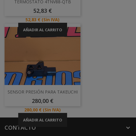
TERMOSTATO 4TNV88-QTB
Precio
52,83 €
Precio
52,83 €
(Sin IVA)
AÑADIR AL CARRITO
SENSOR PRESIÓN PARA TAKEUCHI
Precio
280,00 €
Precio
280,00 €
(Sin IVA)
AÑADIR AL CARRITO
CONTACTO