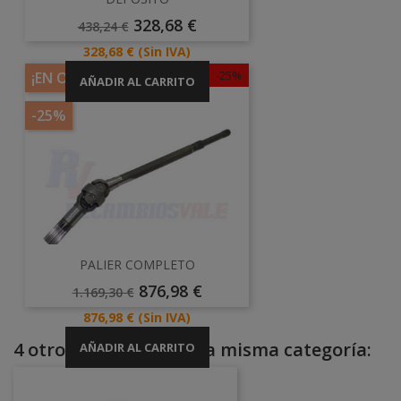
Precio
Precio
328,68 €
438,24 €
Base
Precio
328,68 €
(Sin IVA)
-25%
¡EN OFERTA!
AÑADIR AL CARRITO
-25%
PALIER COMPLETO
Precio
Precio
876,98 €
1.169,30 €
Base
Precio
876,98 €
(Sin IVA)
4 otros productos en la misma categoría:
AÑADIR AL CARRITO