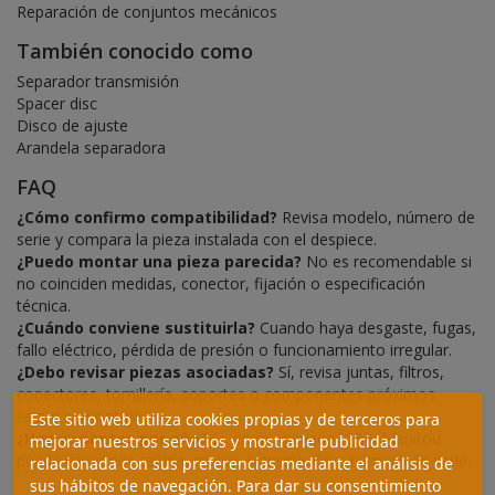
Reparación de conjuntos mecánicos
También conocido como
Separador transmisión
Spacer disc
Disco de ajuste
Arandela separadora
FAQ
¿Cómo confirmo compatibilidad?
Revisa modelo, número de
serie y compara la pieza instalada con el despiece.
¿Puedo montar una pieza parecida?
No es recomendable si
no coinciden medidas, conector, fijación o especificación
técnica.
¿Cuándo conviene sustituirla?
Cuando haya desgaste, fugas,
fallo eléctrico, pérdida de presión o funcionamiento irregular.
¿Debo revisar piezas asociadas?
Sí, revisa juntas, filtros,
conectores, tornillería, soportes o componentes próximos
según el montaje.
Este sitio web utiliza cookies propias y de terceros para
¿Hay variantes por año?
Sí, en maquinaria JCB y Manitou
mejorar nuestros servicios y mostrarle publicidad
puede variar por cabina, motor, transmisión o número de serie.
relacionada con sus preferencias mediante el análisis de
sus hábitos de navegación. Para dar su consentimiento