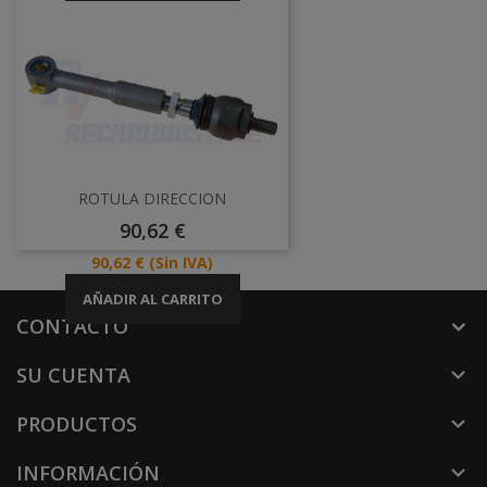
ROTULA DIRECCION
Precio
90,62 €
Precio
90,62 €
(Sin IVA)
AÑADIR AL CARRITO
CONTACTO
SU CUENTA

PRODUCTOS

INFORMACIÓN
