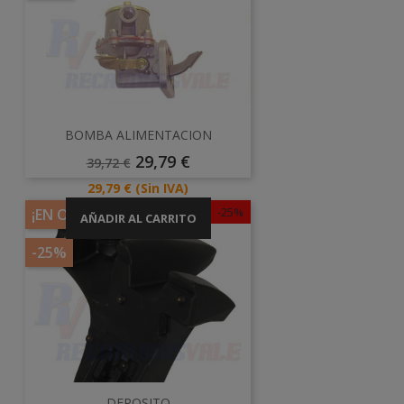
BOMBA ALIMENTACION
Precio
Precio
29,79 €
39,72 €
Base
Precio
29,79 €
(Sin IVA)
-25%
¡EN OFERTA!
AÑADIR AL CARRITO
-25%
DEPOSITO