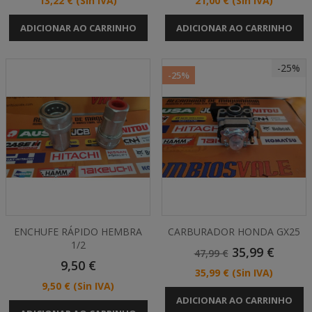
13,22 €
(Sin IVA)
21,00 €
(Sin IVA)
ADICIONAR AO CARRINHO
ADICIONAR AO CARRINHO
-25%
-25%
ENCHUFE RÁPIDO HEMBRA
CARBURADOR HONDA GX25
1/2
Preço
Preço
35,99 €
47,99 €
Preço
Normal
9,50 €
Preço
35,99 €
(Sin IVA)
Preço
9,50 €
(Sin IVA)
ADICIONAR AO CARRINHO