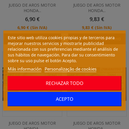
JUEGO DE AROS MOTOR
JUEGO DE AROS MOTOR
HONDA...
HONDA...
Preço
Preço
6,90 €
9,83 €
Preço
Preço
6,90 €
(Sin IVA)
9,83 €
(Sin IVA)
Este sitio web utiliza cookies propias y de terceros para
ADICIONAR AO CARRINHO
ADICIONAR AO CARRINHO
mejorar nuestros servicios y mostrarle publicidad
relacionada con sus preferencias mediante el análisis de
sus hábitos de navegación. Para dar su consentimiento
sobre su uso pulse el botón Acepto.
Más información
Personalização de cookies
RECHAZAR TODO
ACEPTO
JUEGO DE AROS MOTOR
JUEGO DE AROS MOTOR
HONDA...
HONDA...