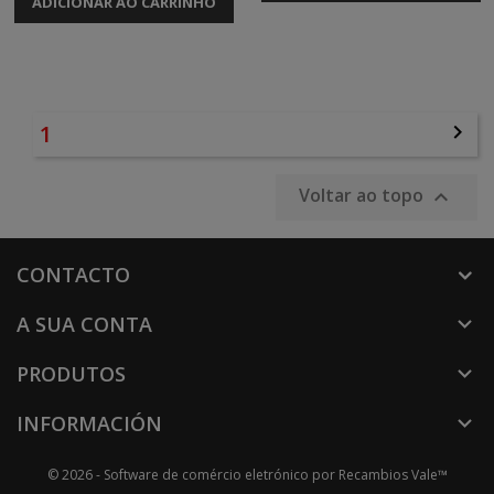
ADICIONAR AO CARRINHO
1

Voltar ao topo

CONTACTO
A SUA CONTA

PRODUTOS

INFORMACIÓN

© 2026 - Software de comércio eletrónico por Recambios Vale™