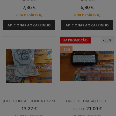
Preço
Preço
7,36 €
6,90 €
Preço
Preço
7,36 €
(Sin IVA)
6,90 €
(Sin IVA)
ADICIONAR AO CARRINHO
ADICIONAR AO CARRINHO
-30%
EM PROMOÇÃO!
-30%
JUEGO JUNTAS HONDA GX270
FARO DE TRABAJO LED...
Preço
Preço
Preço
13,22 €
21,00 €
30,00 €
Normal
Preço
Preço