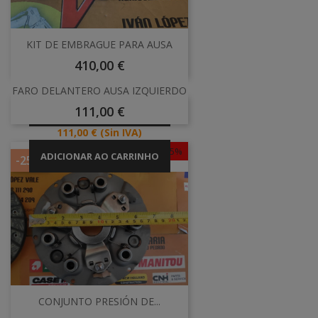
KIT DE EMBRAGUE PARA AUSA
Preço
410,00 €
Preço
410,00 €
(Sin IVA)
FARO DELANTERO AUSA IZQUIERDO
Preço
111,00 €
ADICIONAR AO CARRINHO
Preço
111,00 €
(Sin IVA)
-25%
ADICIONAR AO CARRINHO
-25%
CONJUNTO PRESIÓN DE...