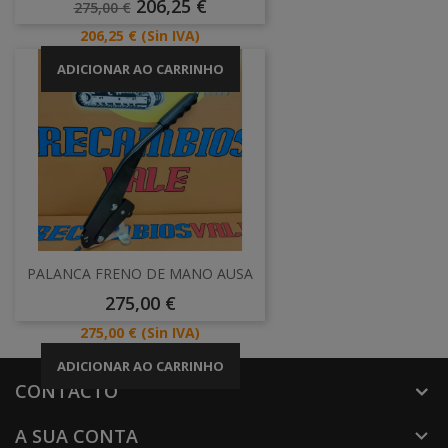
Preço
Preço
206,25 €
275,00 €
Normal
Preço
206,25 €
(Sin IVA)
ADICIONAR AO CARRINHO
PALANCA FRENO DE MANO AUSA
Preço
275,00 €
Preço
275,00 €
(Sin IVA)
ADICIONAR AO CARRINHO
CONTACTO
A SUA CONTA
