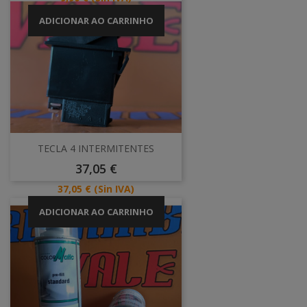
ADICIONAR AO CARRINHO
TECLA 4 INTERMITENTES
Preço
37,05 €
Preço
37,05 €
(Sin IVA)
ADICIONAR AO CARRINHO