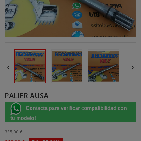


PALIER AUSA
¡Contacta para verificar compatibilidad con
tu modelo!
335,00 €