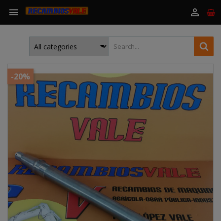


-20%