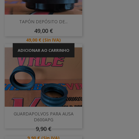
TAPÓN DEPÓSITO DE...
Preço
49,00 €
Preço
49,00 €
(Sin IVA)
ADICIONAR AO CARRINHO
GUARDAPOLVOS PARA AUSA
D600APG
Preço
9,90 €
Preço
9,90 €
(Sin IVA)