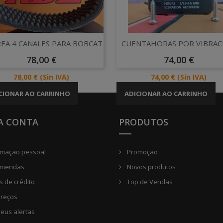
Vista rápida
Vista rápida


EA 4 CANALES PARA BOBCAT
CUENTAHORAS POR VIBRAC
Preço
Preço
78,00 €
74,00 €
Preço
Preço
78,00 €
(Sin IVA)
74,00 €
(Sin IVA)
CIONAR AO CARRINHO
ADICIONAR AO CARRINHO
A CONTA
PRODUTOS
rmação pessoal
Promoção
mendas
Novos produtos
 de crédito
Top de Vendas
reços
eus alertas