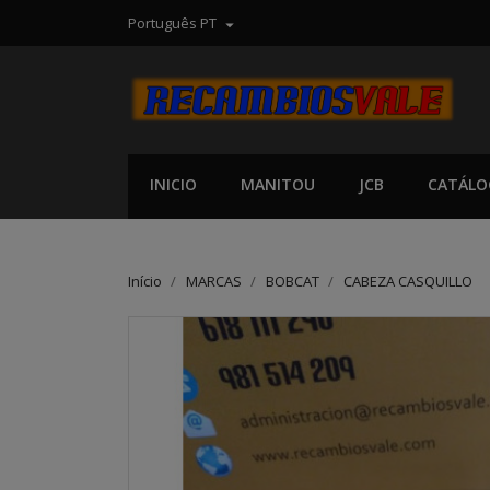
Português PT

INICIO
MANITOU
JCB
CATÁLO
Início
MARCAS
BOBCAT
CABEZA CASQUILLO