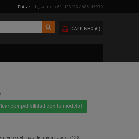
Entrar
Ligue-nos:
611438470 / 986155230
CARRINHO
(0)
O
ficar compatibilidad con tu modelo!
amiento del cubo de rueda bobcat s130