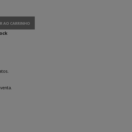
R AO CARRINHO
tock
atos.
venta.