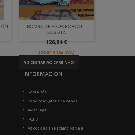
Vista rápida

IÓN
BOMBA DE AGUA BOBCAT -
KUBOTA
Preço
126,84 €
Preço
126,84 €
(Sin IVA)
ADICIONAR AO CARRINHO
INFORMACIÓN
Sobre nós
Condições gerais de venda
Aviso legal
RGPD
As cookies en Recambios Vale