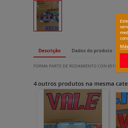
Este
serv
medi
cons
Más
Descrição
Dados do produto
FORMA PARTE DE RODAMIENTO CON 6519925 Y 
4 outros produtos na mesma cate