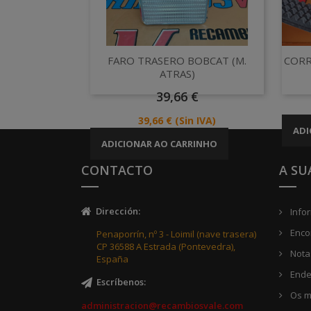
Vista rápida

FARO TRASERO BOBCAT (M.
CORR
ATRAS)
Preço
39,66 €
Preço
39,66 €
(Sin IVA)
ADI
ADICIONAR AO CARRINHO
CONTACTO
A SU
Dirección
:
Info
Enco
Penaporrín, nº 3 - Loimil (nave trasera)
CP 36588 A Estrada (Pontevedra),
Notas
España
Ende
Escríbenos
:
Os m
administracion@recambiosvale.com