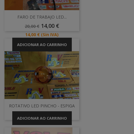
FARO DE TRABAJO LED...
Preço
Preço
14,00 €
20,00 €
Normal
Preço
14,00 €
(Sin IVA)
ADICIONAR AO CARRINHO
ROTATIVO LED PINCHO - ESPIGA
ADICIONAR AO CARRINHO