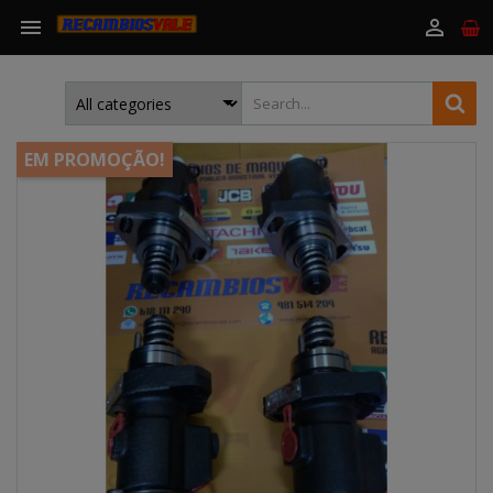


EM PROMOÇÃO!