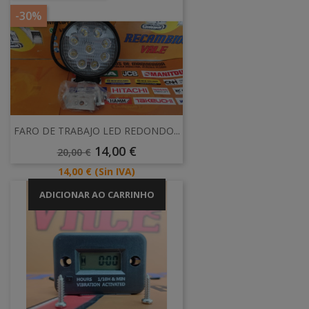
-30%
FARO DE TRABAJO LED REDONDO...
Preço
Preço
14,00 €
20,00 €
Normal
Preço
14,00 €
(Sin IVA)
ADICIONAR AO CARRINHO