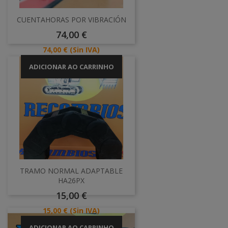
CUENTAHORAS POR VIBRACIÓN
Preço
74,00 €
Preço
74,00 €
(Sin IVA)
ADICIONAR AO CARRINHO
TRAMO NORMAL ADAPTABLE
HA26PX
Preço
15,00 €
Preço
15,00 €
(Sin IVA)
ADICIONAR AO CARRINHO