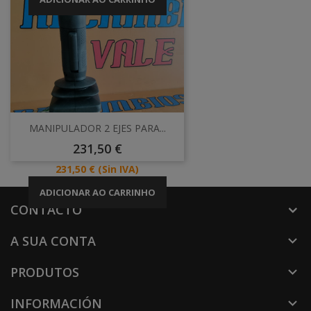
MANIPULADOR 2 EJES PARA...
Preço
231,50 €
Preço
231,50 €
(Sin IVA)
ADICIONAR AO CARRINHO
CONTACTO
A SUA CONTA

PRODUTOS

INFORMACIÓN
