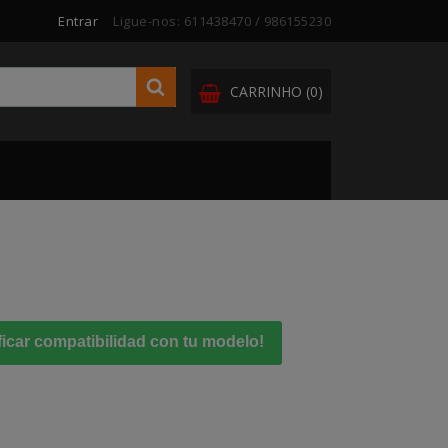
Entrar
Ligue-nos:
611438470 / 986155230
CARRINHO
(0)
ficar compatibilidad con tu modelo!