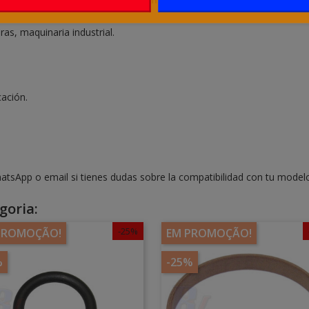
as, maquinaria industrial.
cación.
atsApp o email si tienes dudas sobre la compatibilidad con tu model
goria:
-25%
PROMOÇÃO!
EM PROMOÇÃO!
%
-25%