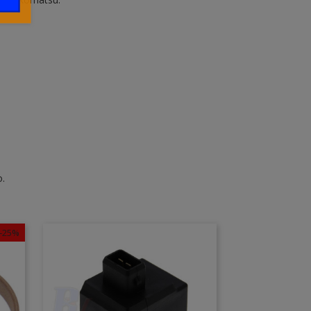
o.
-25%