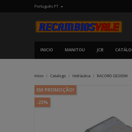
Português PT

INICIO
MANITOU
JCB
CATÁLO
Início
Catalogo
Hidráulica
RACORD GE20SM
EM PROMOÇÃO!
-25%