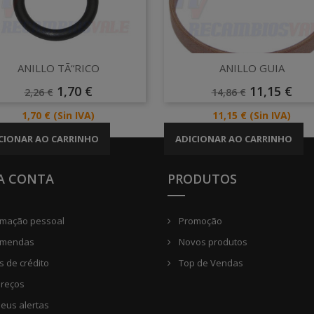
Vista rápida
Vista rápida


ANILLO TÃ“RICO
ANILLO GUIA
Preço
Preço
Preço
Preço
1,70 €
11,15 €
2,26 €
14,86 €
Normal
Normal
Preço
Preço
1,70 €
(Sin IVA)
11,15 €
(Sin IVA)
CIONAR AO CARRINHO
ADICIONAR AO CARRINHO
A CONTA
PRODUTOS
rmação pessoal
Promoção
mendas
Novos produtos
 de crédito
Top de Vendas
reços
eus alertas