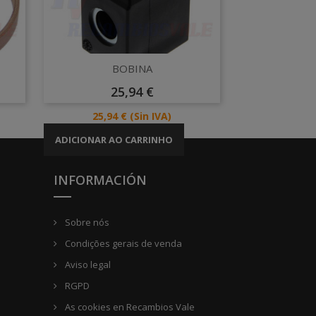
Vista rápida

BOBINA
Preço
25,94 €
Preço
25,94 €
(Sin IVA)
ADICIONAR AO CARRINHO
INFORMACIÓN
Sobre nós
Condições gerais de venda
Aviso legal
RGPD
As cookies en Recambios Vale