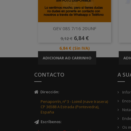
Vista rápida

GEV 08S 7/16 20UNF
Preço
Preço
6,84 €
9,12 €
Normal
Preço
6,84 €
(Sin IVA)
ADICIONAR AO CARRINHO
ADI
CONTACTO
A SU
Dirección
:
Info
Enco
Penaporrín, nº 3 - Loimil (nave trasera)
CP 36588 A Estrada (Pontevedra),
Notas
España
Ende
Escríbenos
:
Os m