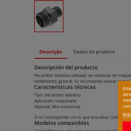
Descrição
Dados do produto
Descripción del producto
Recambio Manitou utilizado en sistemas de maquinari
rendimiento general. Se recomienda revisar compon
Características técnicas
Este
serv
Tipo: Recambio Manitou
medi
Aplicación: maquinaria
cons
Material: Alta resistencia
Más
Si no corresponde con lo que buscabas contáctanos
Modelos compatibles
Compatible por aplicación en maquinaria Manitou.