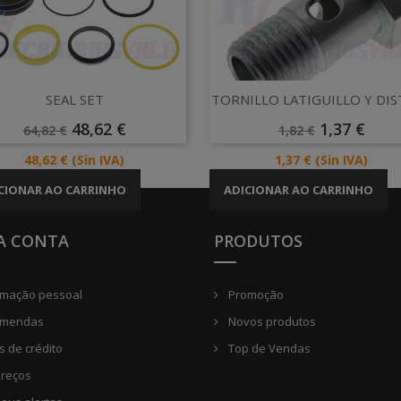
Vista rápida
Vista rápida


SEAL SET
TORNILLO LATIGUILLO Y DIS
Preço
Preço
Preço
Preço
48,62 €
1,37 €
64,82 €
1,82 €
Normal
Normal
Preço
Preço
48,62 €
(Sin IVA)
1,37 €
(Sin IVA)
CIONAR AO CARRINHO
ADICIONAR AO CARRINHO
A CONTA
PRODUTOS
rmação pessoal
Promoção
mendas
Novos produtos
 de crédito
Top de Vendas
reços