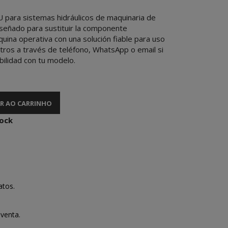
para sistemas hidráulicos de maquinaria de
iseñado para sustituir la componente
uina operativa con una solución fiable para uso
otros a través de teléfono, WhatsApp o email si
bilidad con tu modelo.
R AO CARRINHO
tock
atos.
venta.