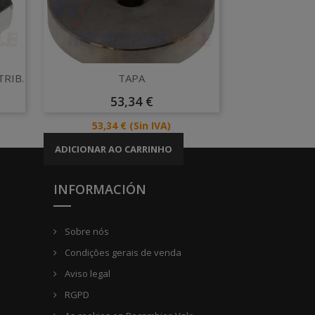
Vista rápida

TRIB.
TAPA
Preço
53,34 €
Preço
53,34 €
(Sin IVA)
ADICIONAR AO CARRINHO
INFORMACIÓN
Sobre nós
Condições gerais de venda
Aviso legal
RGPD