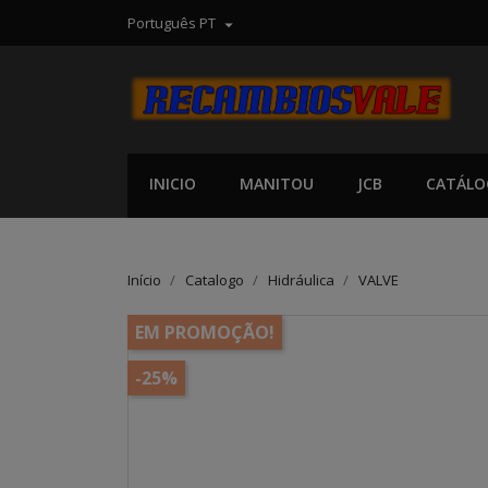
Português PT

INICIO
MANITOU
JCB
CATÁLO
Início
Catalogo
Hidráulica
VALVE
EM PROMOÇÃO!
-25%