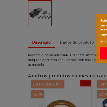
Este
serv
medi
cons
Más
Descrição
Dados do produto
Recambio de válvula MANITOU para sistemas hidráu
máquina operativa con una solución fiable para uso
tu modelo.
4 outros produtos na mesma cate
-25%
EM PROMOÇÃO!
EM 
-25%
-25