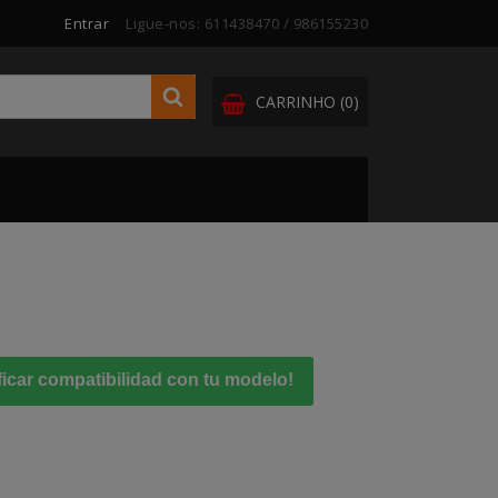
Entrar
Ligue-nos:
611438470 / 986155230
CARRINHO
(0)
ficar compatibilidad con tu modelo!