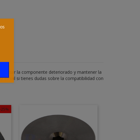
ros
ustituir la componente deteriorado y mantener la
o email si tienes dudas sobre la compatibilidad con
-25%