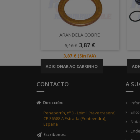
Vista rápida

ARANDELA COBRE
Preço
Preço
3,87 €
5,16 €
Normal
Preço
3,87 €
(Sin IVA)
ADICIONAR AO CARRINHO
ADI
CONTACTO
A SU
Dirección
:
Info
Enco
Penaporrín, nº 3 - Loimil (nave trasera)
CP 36588 A Estrada (Pontevedra),
Notas
España
Ende
Escríbenos
: