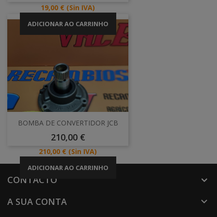
Preço
19,00 €
(Sin IVA)
ADICIONAR AO CARRINHO
BOMBA DE CONVERTIDOR JCB
Preço
210,00 €
Preço
210,00 €
(Sin IVA)
ADICIONAR AO CARRINHO
CONTACTO
A SUA CONTA
