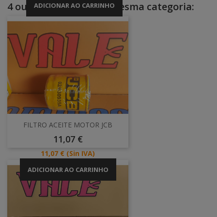
4 outros produtos na mesma categoria:
ADICIONAR AO CARRINHO
FILTRO ACEITE MOTOR JCB
Preço
11,07 €
Preço
11,07 €
(Sin IVA)
ADICIONAR AO CARRINHO