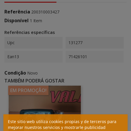
Referência
200310003427
Disponível
1 Item
Referências específicas
Upc
131277
Ean13
71426101
Condição
Novo
TAMBÉM PODERÁ GOSTAR
EM PROMOÇÃO!
Este sitio web utiliza cookies propias y de terceros para
mejorar nuestros servicios y mostrarle publicidad