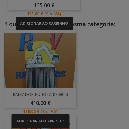
Preço
135,00 €
Preço
135,00 €
(Sin IVA)
4 outros produtos na mesma categoria:
ADICIONAR AO CARRINHO
RADIADOR KUBOTA KX080-3
Preço
410,00 €
Preço
410,00 €
(Sin IVA)
ADICIONAR AO CARRINHO