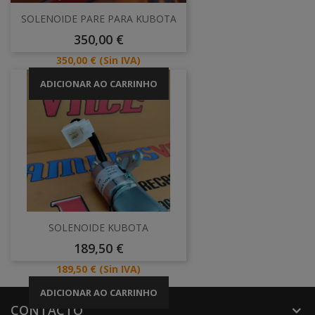
SOLENOIDE PARE PARA KUBOTA
Preço
350,00 €
Preço
350,00 €
(Sin IVA)
ADICIONAR AO CARRINHO
SOLENOIDE KUBOTA
Preço
189,50 €
Preço
189,50 €
(Sin IVA)
ADICIONAR AO CARRINHO
CONTACTO