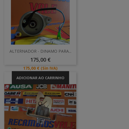
ALTERNADOR - DINAMO PARA...
Preço
175,00 €
Preço
175,00 €
(Sin IVA)
ADICIONAR AO CARRINHO