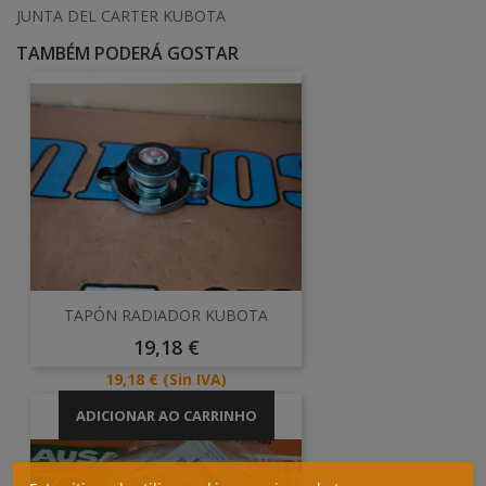
JUNTA DEL CARTER KUBOTA
TAMBÉM PODERÁ GOSTAR
TAPÓN RADIADOR KUBOTA
Preço
19,18 €
Preço
19,18 €
(Sin IVA)
ADICIONAR AO CARRINHO