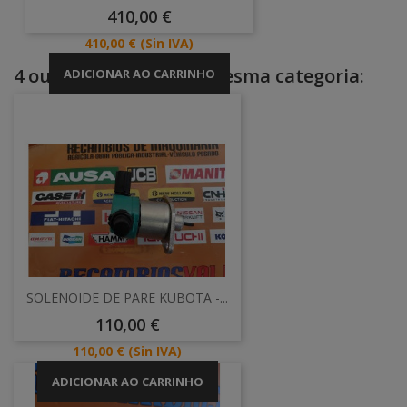
Preço
410,00 €
Preço
410,00 €
(Sin IVA)
4 outros produtos na mesma categoria:
ADICIONAR AO CARRINHO
SOLENOIDE DE PARE KUBOTA -...
Preço
110,00 €
Preço
110,00 €
(Sin IVA)
ADICIONAR AO CARRINHO