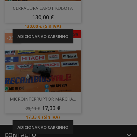
CERRADURA CAPOT KUBOTA
Preço
130,00 €
Preço
130,00 €
(Sin IVA)
-25%
ADICIONAR AO CARRINHO
-25%
MICROINTERRUPTOR MARCHA...
Preço
Preço
17,33 €
23,11 €
Normal
Preço
17,33 €
(Sin IVA)
ADICIONAR AO CARRINHO
CONTACTO