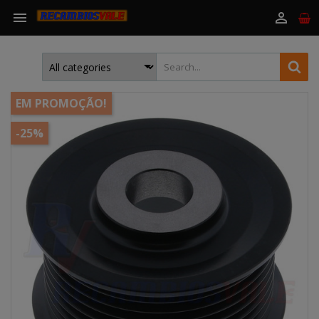


EM PROMOÇÃO!
-25%