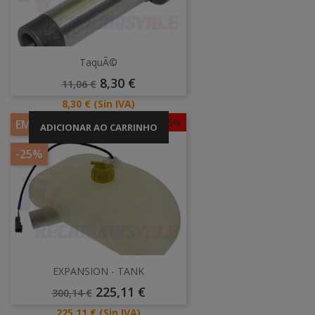
TaquÃ©
Preço
Preço
8,30 €
11,06 €
Normal
Preço
8,30 €
(Sin IVA)
-25%
EM PROMOÇÃO!
ADICIONAR AO CARRINHO
-25%
EXPANSION - TANK
Preço
Preço
225,11 €
300,14 €
Normal
Preço
225,11 €
(Sin IVA)