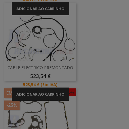
ADICIONAR AO CARRINHO
CABLE ELECTRICO PREMONTADO
Preço
523,54 €
Preço
523,54 €
(Sin IVA)
-25%
EM PROMOÇÃO!
ADICIONAR AO CARRINHO
-25%