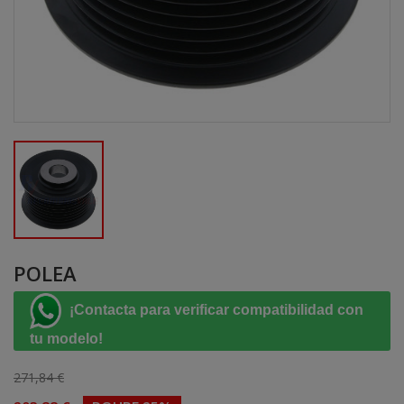
POLEA
¡Contacta para verificar compatibilidad con
tu modelo!
271,84 €