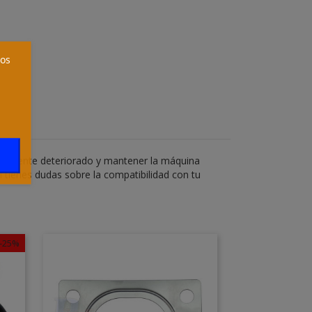
ros
componente deteriorado y mantener la máquina
 tienes dudas sobre la compatibilidad con tu
-25%