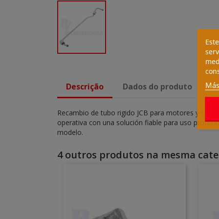
Este
serv
medi
cons
Más
Descrição
Dados do produto
Recambio de tubo rigido JCB para motores y sistem
operativa con una solución fiable para uso profesi
modelo.
4 outros produtos na mesma cate