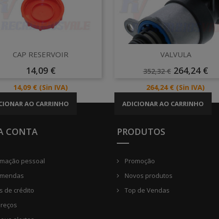
Vista rápida
Vista rápida


CAP RESERVOIR
VALVULA
Preço
Preço
Preço
14,09 €
264,24 €
352,32 €
Normal
Preço
Preço
14,09 €
(Sin IVA)
264,24 €
(Sin IVA)
CIONAR AO CARRINHO
ADICIONAR AO CARRINHO
A CONTA
PRODUTOS
rmação pessoal
Promoção
mendas
Novos produtos
 de crédito
Top de Vendas
reços