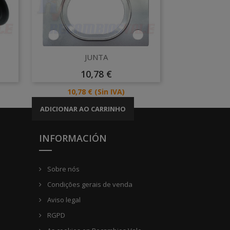
Vista rápida

JUNTA
Preço
10,78 €
Preço
10,78 €
(Sin IVA)
ADICIONAR AO CARRINHO
INFORMACIÓN
Sobre nós
Condições gerais de venda
Aviso legal
RGPD