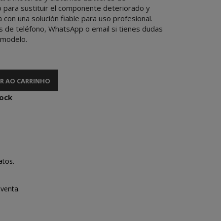
o para sustituir el componente deteriorado y
con una solución fiable para uso profesional.
s de teléfono, WhatsApp o email si tienes dudas
 modelo.
R AO CARRINHO
tock
atos.
venta.