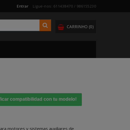
Entrar
Ligue-nos:
611438470 / 986155230
CARRINHO
(0)
ficar compatibilidad con tu modelo!
ara motores y sistemas auxiliares de