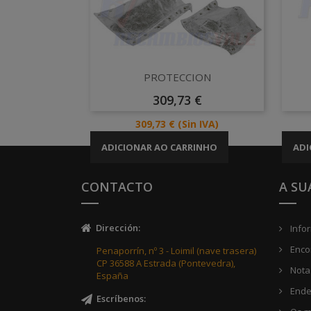
Vista rápida

PROTECCION
Preço
309,73 €
Preço
309,73 €
(Sin IVA)
ADICIONAR AO CARRINHO
ADI
CONTACTO
A SU
Dirección
:
Info
Enco
Penaporrín, nº 3 - Loimil (nave trasera)
CP 36588 A Estrada (Pontevedra),
Notas
España
Ende
Escríbenos
: