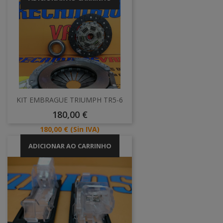
KIT EMBRAGUE TRIUMPH TR5-6
Preço
180,00 €
Preço
180,00 €
(Sin IVA)
ADICIONAR AO CARRINHO