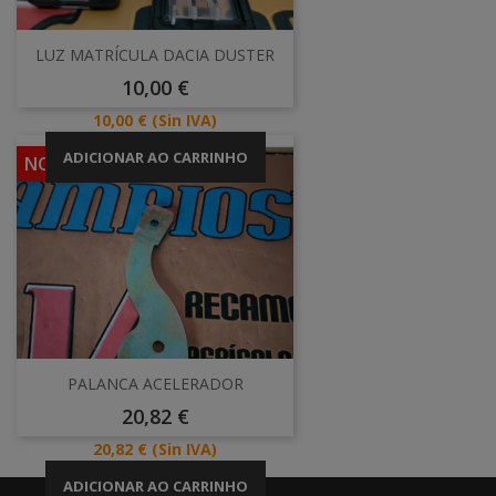
LUZ MATRÍCULA DACIA DUSTER
Preço
10,00 €
Preço
10,00 €
(Sin IVA)
ADICIONAR AO CARRINHO
NOVO
PALANCA ACELERADOR
Preço
20,82 €
Preço
20,82 €
(Sin IVA)
ADICIONAR AO CARRINHO