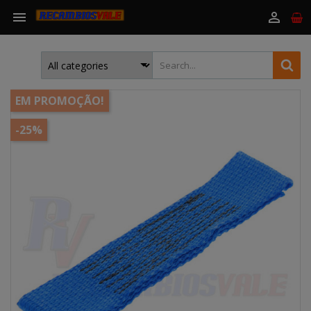


EM PROMOÇÃO!
-25%