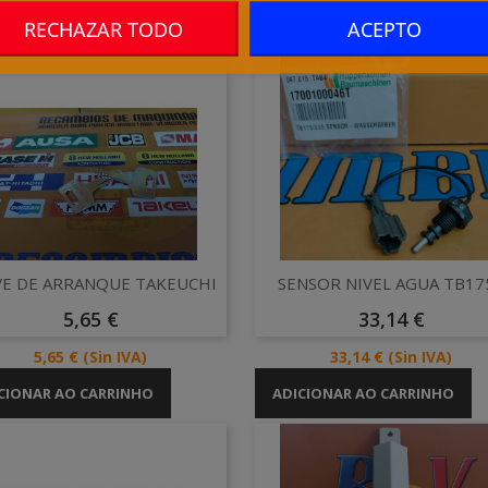
RECHAZAR TODO
ACEPTO
Vista rápida
Vista rápida


VE DE ARRANQUE TAKEUCHI
SENSOR NIVEL AGUA TB175.
Preço
Preço
5,65 €
33,14 €
Preço
Preço
5,65 €
(Sin IVA)
33,14 €
(Sin IVA)
CIONAR AO CARRINHO
ADICIONAR AO CARRINHO
goria: