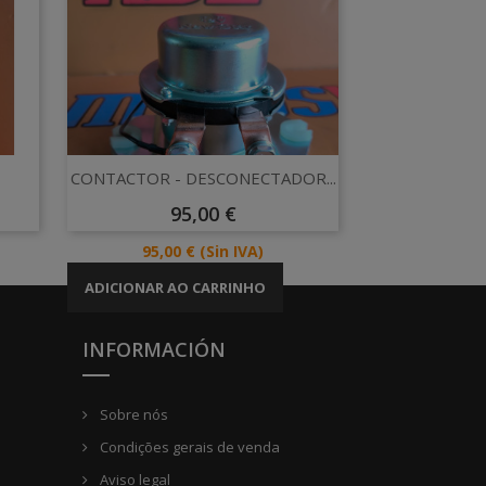
Vista rápida

CONTACTOR - DESCONECTADOR...
Preço
95,00 €
Preço
95,00 €
(Sin IVA)
ADICIONAR AO CARRINHO
INFORMACIÓN
Sobre nós
Condições gerais de venda
Aviso legal