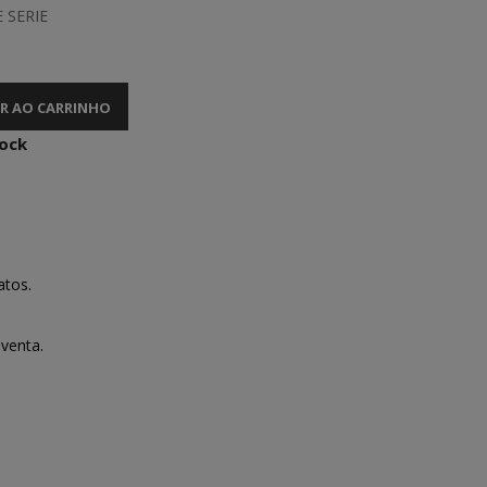
 SERIE
R AO CARRINHO
tock
atos.
venta.