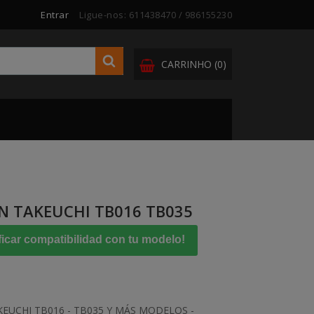
Entrar
Ligue-nos:
611438470 / 986155230
CARRINHO
(0)
N TAKEUCHI TB016 TB035
ficar compatibilidad con tu modelo!
EUCHI TB016 - TB035 Y MÁS MODELOS -