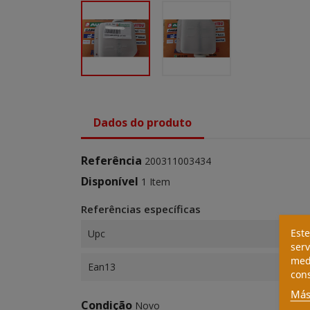
Dados do produto
Referência
200311003434
Disponível
1 Item
Referências específicas
Este
Upc
serv
medi
Ean13
cons
Más
Condição
Novo