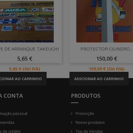
Vista rápida
Vista rápida


VE DE ARRANQUE TAKEUCHI
PROTECTOR CILINDRO...
Preço
Preço
5,65 €
150,00 €
Preço
Preço
5,65 €
(Sin IVA)
150,00 €
(Sin IVA)
CIONAR AO CARRINHO
ADICIONAR AO CARRINHO
A CONTA
PRODUTOS
rmação pessoal
Promoção
mendas
Novos produtos
 de crédito
Top de Vendas