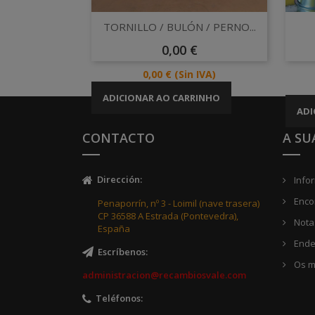
Vista rápida

TORNILLO / BULÓN / PERNO...
Preço
0,00 €
Preço
0,00 €
(Sin IVA)
ADICIONAR AO CARRINHO
ADI
CONTACTO
A SU
Dirección
:
Info
Enco
Penaporrín, nº 3 - Loimil (nave trasera)
CP 36588 A Estrada (Pontevedra),
Notas
España
Ende
Escríbenos
:
Os m
administracion@recambiosvale.com
Teléfonos
: