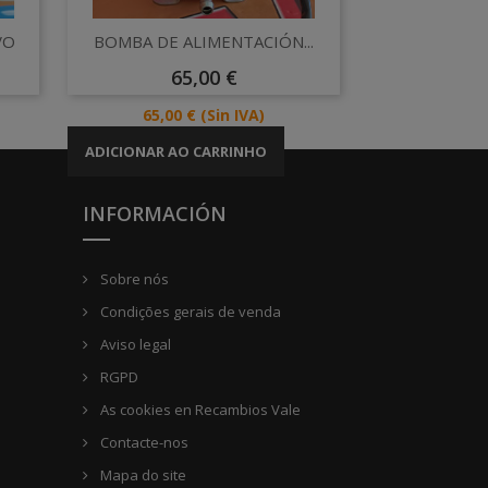
Vista rápida

VO
BOMBA DE ALIMENTACIÓN...
Preço
65,00 €
Preço
65,00 €
(Sin IVA)
ADICIONAR AO CARRINHO
INFORMACIÓN
Sobre nós
Condições gerais de venda
Aviso legal
RGPD
As cookies en Recambios Vale
Contacte-nos
Mapa do site