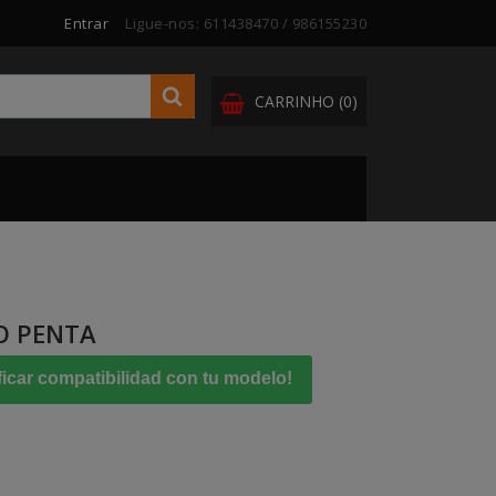
Entrar
Ligue-nos:
611438470 / 986155230
CARRINHO
(0)
O PENTA
ficar compatibilidad con tu modelo!