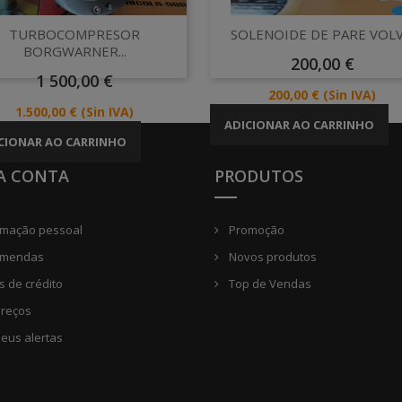
Vista rápida
Vista rápida


TURBOCOMPRESOR
SOLENOIDE DE PARE VOL
BORGWARNER...
Preço
200,00 €
Preço
1 500,00 €
Preço
200,00 €
(Sin IVA)
Preço
1.500,00 €
(Sin IVA)
ADICIONAR AO CARRINHO
CIONAR AO CARRINHO
A CONTA
PRODUTOS
rmação pessoal
Promoção
mendas
Novos produtos
 de crédito
Top de Vendas
reços
eus alertas