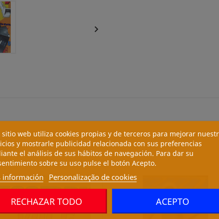

 sitio web utiliza cookies propias y de terceros para mejorar nuest
icios y mostrarle publicidad relacionada con sus preferencias
ante el análisis de sus hábitos de navegación. Para dar su
entimiento sobre su uso pulse el botón Acepto.
 información
Personalização de cookies
RECHAZAR TODO
ACEPTO