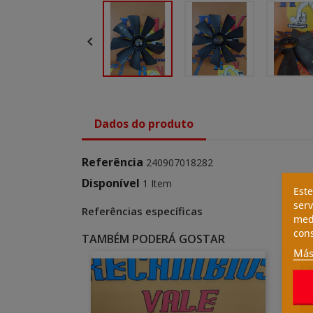

Dados do produto
Referência
240907018282
Disponível
1 Item
Este
serv
Referências específicas
medi
cons
TAMBÉM PODERÁ GOSTAR
Más