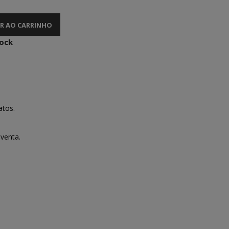
R AO CARRINHO
tock
atos.
venta.