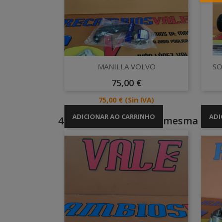
Vista rápida

MANILLA VOLVO
SO
Preço
75,00 €
Preço
75,00 €
(Sin IVA)
ADICIONAR AO CARRINHO
ADI
4 outros produtos na mesma cate