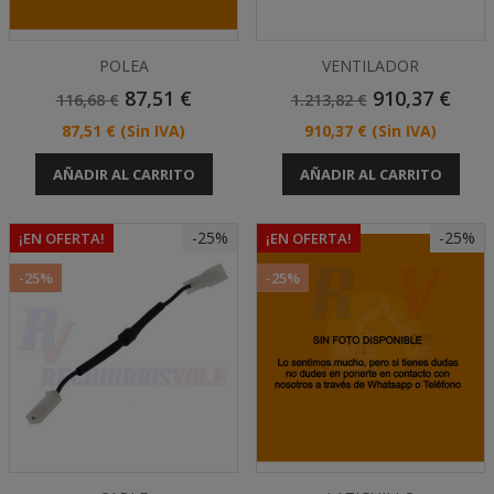
POLEA
VENTILADOR
Precio
Precio
Precio
Precio
87,51 €
910,37 €
116,68 €
1.213,82 €
Base
Base
Precio
Precio
87,51 €
(Sin IVA)
910,37 €
(Sin IVA)
AÑADIR AL CARRITO
AÑADIR AL CARRITO
-25%
-25%
¡EN OFERTA!
¡EN OFERTA!
-25%
-25%