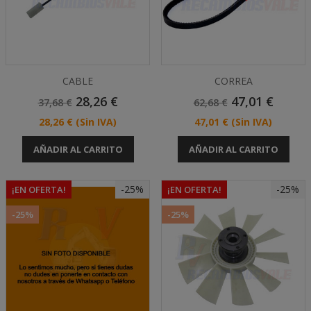
CABLE
CORREA
Precio
Precio
Precio
Precio
28,26 €
47,01 €
37,68 €
62,68 €
Base
Base
Precio
Precio
28,26 €
(Sin IVA)
47,01 €
(Sin IVA)
AÑADIR AL CARRITO
AÑADIR AL CARRITO
-25%
-25%
¡EN OFERTA!
¡EN OFERTA!
-25%
-25%