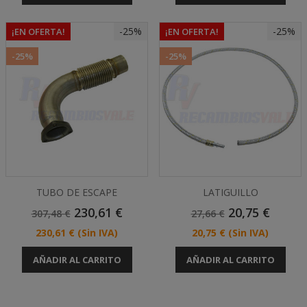
-25%
-25%
¡EN OFERTA!
¡EN OFERTA!
-25%
-25%
TUBO DE ESCAPE
LATIGUILLO
Precio
Precio
Precio
Precio
230,61 €
20,75 €
307,48 €
27,66 €
Base
Base
Precio
Precio
230,61 €
(Sin IVA)
20,75 €
(Sin IVA)
AÑADIR AL CARRITO
AÑADIR AL CARRITO