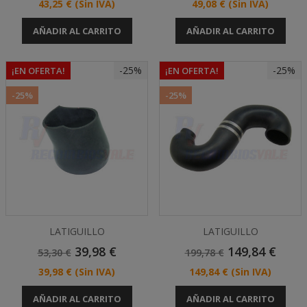
Precio
Precio
43,25 €
(Sin IVA)
49,08 €
(Sin IVA)
AÑADIR AL CARRITO
AÑADIR AL CARRITO
-25%
-25%
¡EN OFERTA!
¡EN OFERTA!
-25%
-25%
LATIGUILLO
LATIGUILLO
Precio
Precio
Precio
Precio
39,98 €
149,84 €
53,30 €
199,78 €
Base
Base
Precio
Precio
39,98 €
(Sin IVA)
149,84 €
(Sin IVA)
AÑADIR AL CARRITO
AÑADIR AL CARRITO