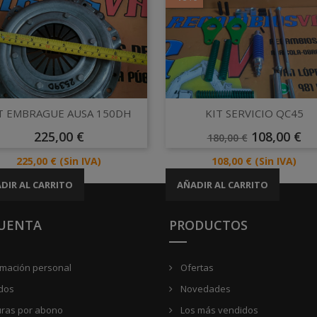
Vista rápida
Vista rápida


T EMBRAGUE AUSA 150DH
KIT SERVICIO QC45
Precio
Precio
Precio
225,00 €
108,00 €
180,00 €
Base
Precio
Precio
225,00 €
(Sin IVA)
108,00 €
(Sin IVA)
DIR AL CARRITO
AÑADIR AL CARRITO
CUENTA
PRODUCTOS
rmación personal
Ofertas
dos
Novedades
uras por abono
Los más vendidos