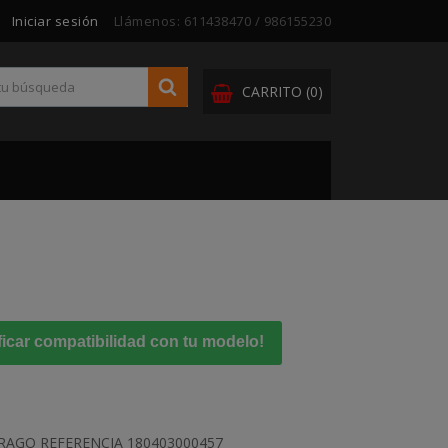
Iniciar sesión
Llámenos:
611438470 / 986155230
CARRITO
(0)
ficar compatibilidad con tu modelo!
RAGO REFERENCIA 180403000457