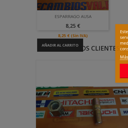
Vista rápida

ESPARRAGO AUSA
Precio
8,25 €
Este
Precio
8,25 €
(Sin IVA)
serv
medi
AÑADIR AL CARRITO
LOS CLIENTES 
cons
Más