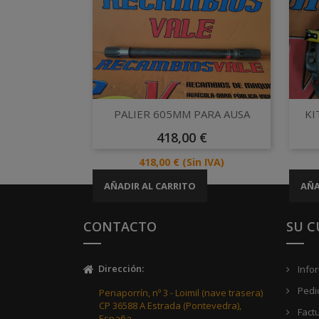
Vista rápida

PALIER 605MM PARA AUSA
KI
Precio
418,00 €
Precio
418,00 €
(Sin IVA)
AÑADIR AL CARRITO
AÑA
CONTACTO
SU 
Dirección
:
Info
Pedi
Penaporrín, nº 3 - Loimil (nave trasera)
CP 36588 A Estrada (Pontevedra),
Fact
España