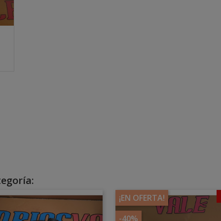
egoría:
¡EN OFERTA!
-40%