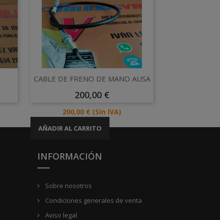
Vista rápida

CABLE DE FRENO DE MANO AUSA
Precio
200,00 €
Precio
200,00 €
(Sin IVA)
AÑADIR AL CARRITO
INFORMACIÓN
Sobre nosotros
Condiciones generales de venta
Aviso legal