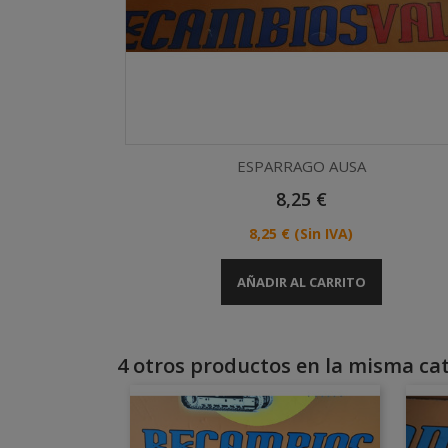
ESPARRAGO AUSA
Precio
8,25 €
Vista rápida

Precio
8,25 €
(Sin IVA)
AÑADIR AL CARRITO
4 otros productos en la misma cat