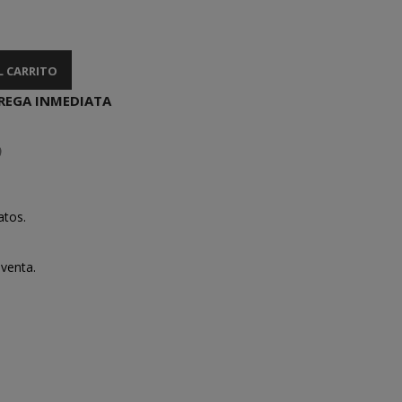
L CARRITO
REGA INMEDIATA
atos.
venta.