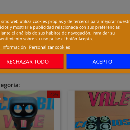
 sitio web utiliza cookies propias y de terceros para mejorar nuest
icios y mostrarle publicidad relacionada con sus preferencias
ante el análisis de sus hábitos de navegación. Para dar su
entimiento sobre su uso pulse el botón Acepto.
 información
Personalizar cookies
RECHAZAR TODO
ACEPTO
egoría:
-15%
%