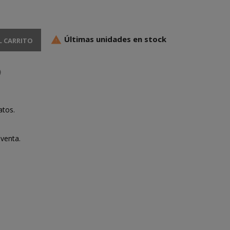
Últimas unidades en stock

L CARRITO
atos.
venta.