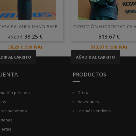
Vista rápida
Vista rápida


CASA PALANCA MANO BASE...
DIRECCIÓN HIDROSTÁTICA 
Precio
Precio
Precio
38,25 €
513,67 €
45,00 €
Base
Precio
Precio
38,25 €
(Sin IVA)
513,67 €
(Sin IVA)
DIR AL CARRITO
AÑADIR AL CARRITO
CUENTA
PRODUCTOS
rmación personal
Ofertas
dos
Novedades
uras por abono
Los más vendidos
cciones
lertas