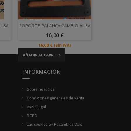
Vista rápida

AUSA
SOPORTE PALANCA CAMBIO AUSA
Precio
16,00 €
Precio
16,00 €
(Sin IVA)
AÑADIR AL CARRITO
INFORMACIÓN
Sobre nosotros
Condiciones generales de venta
Aviso legal
RGPD
Las cookies en Recambios Vale