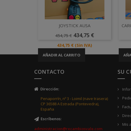
Vista rápida

JOYSTICK AUSA
CAR
Precio
Precio
434,75 €
454,75 €
Base
Precio
434,75 €
(Sin IVA)
AÑADIR AL CARRITO
AÑA
CONTACTO
SU 
Dirección
:
Info
Pedi
Penaporrín, nº 3 - Loimil (nave trasera)
CP 36588 A Estrada (Pontevedra),
Fact
España
Dire
Escríbenos
:
Mis a
administracion@recambiosvale.com