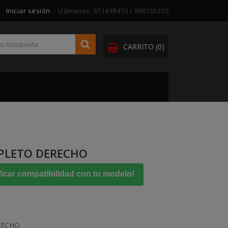
Iniciar sesión
Llámenos:
611438470 / 986155230
CARRITO
(0)
MPLETO DERECHO
ficar compatibilidad con tu modelo!
RECHO