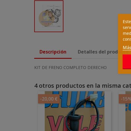
Este
serv
medi
cons
Más
Descripción
Detalles del producto
KIT DE FRENO COMPLETO DERECHO
4 otros productos en la misma cat
-20,00 €
-15