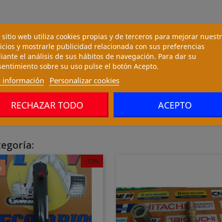
 sitio web utiliza cookies propias y de terceros para mejorar nuest
icios y mostrarle publicidad relacionada con sus preferencias
ante el análisis de sus hábitos de navegación. Para dar su
entimiento sobre su uso pulse el botón Acepto.
 información
Personalizar cookies
RECHAZAR TODO
ACEPTO
egoría:
-10%
%