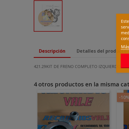
Este
serv
medi
cons
Más
Descripción
Detalles del producto
421.29KIT DE FRENO COMPLETO IZQUIERDO
4 otros productos en la misma cat
-10