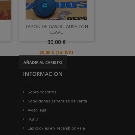
Vista rápida

TAPÓN DE GASOIL AUSA CON
LLAVE
Precio
30,00 €
Precio
30,00 €
(Sin IVA)
AÑADIR AL CARRITO
INFORMACIÓN
Sobre nosotros
Condiciones generales de venta
Aviso legal
RGPD
Las cookies en Recambios Vale