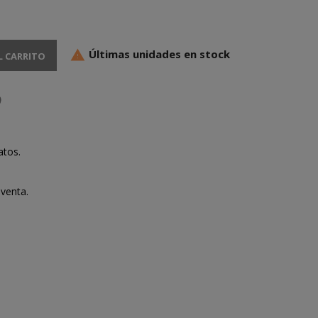
Últimas unidades en stock

L CARRITO
atos.
venta.