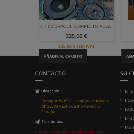
Vista rápida

KIT EMBRAGUE COMPLETO AUSA...
Precio
325,00 €
Precio
325,00 €
(Sin IVA)
AÑADIR AL CARRITO
AÑA
CONTACTO
SU 
Dirección
:
Info
Pedi
Penaporrín, nº 3 - Loimil (nave trasera)
CP 36588 A Estrada (Pontevedra),
Fact
España
Dire
Escríbenos
:
Mis a
administracion@recambiosvale.com