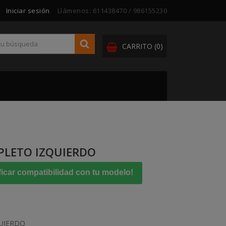
Iniciar sesión
Llámenos:
611438470 / 986155230
CARRITO
(0)
PLETO IZQUIERDO
ficar compatibilidad con tu modelo!
UIERDO