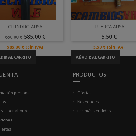
Vista rápida
Vista rápida


CILINDRO AUSA
TUERCA AUSA
Precio
Precio
Precio
585,00 €
5,50 €
650,00 €
Base
Precio
Precio
585,00 €
(Sin IVA)
5,50 €
(Sin IVA)
DIR AL CARRITO
AÑADIR AL CARRITO
CUENTA
PRODUCTOS
rmación personal
Ofertas
dos
Novedades
uras por abono
Los más vendidos
cciones
lertas