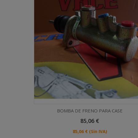
BOMBA DE FRENO PARA CASE
Precio
85,06 €
Vista rápida

Precio
85,06 €
(Sin IVA)