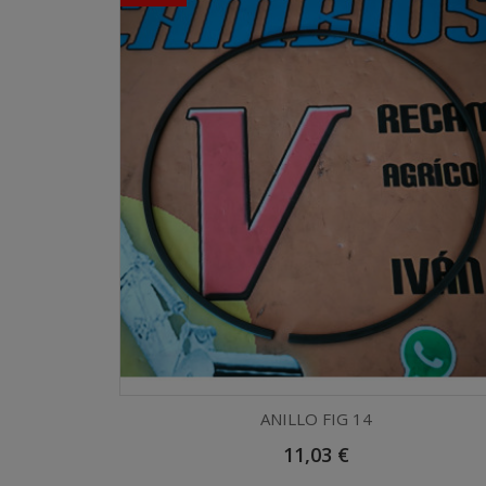
ANILLO FIG 14
Precio
11,03 €
Vista rápida
