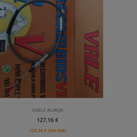
CABLE ALMEJA
Precio
127,16 €
Vista rápida

Precio
127,16 €
(Sin IVA)