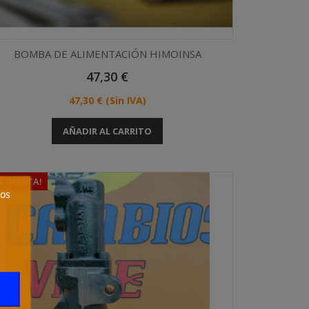
BOMBA DE ALIMENTACIÓN HIMOINSA
Precio
47,30 €
Vista rápida

Precio
47,30 €
(Sin IVA)
AÑADIR AL CARRITO
N OFERTA!
ros