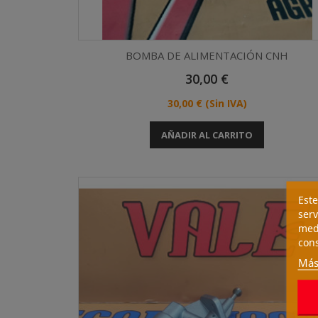
BOMBA DE ALIMENTACIÓN CNH
Precio
30,00 €
Vista rápida

Precio
30,00 €
(Sin IVA)
AÑADIR AL CARRITO
Este
serv
medi
cons
Más