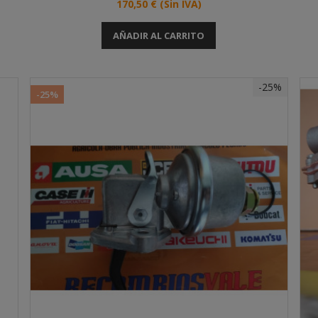
Precio
170,50 €
(Sin IVA)
AÑADIR AL CARRITO
-25%
-25%