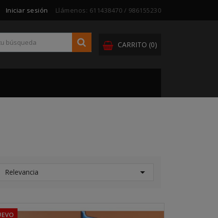
Iniciar sesión
Llámenos:
611438470 / 986155230
CARRITO
(0)

Relevancia
UEVO