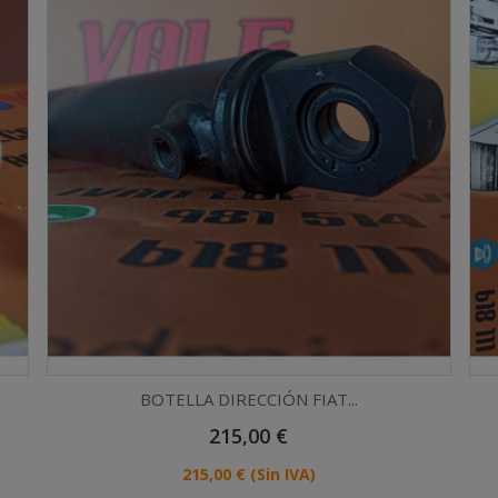
BOTELLA DIRECCIÓN FIAT...
Precio
215,00 €
Vista rápida

Precio
215,00 €
(Sin IVA)