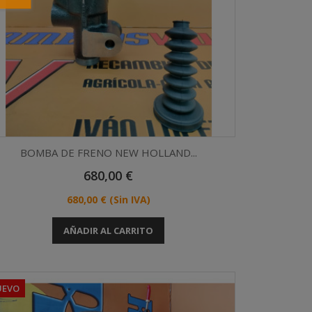
BOMBA DE FRENO NEW HOLLAND...
Precio
680,00 €
Vista rápida

Precio
680,00 €
(Sin IVA)
AÑADIR AL CARRITO
UEVO