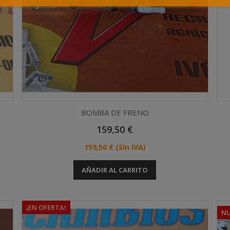
BOMBA DE FRENO
Precio
159,50 €
Vista rápida

Precio
159,50 €
(Sin IVA)
AÑADIR AL CARRITO
¡EN OFERTA!
N