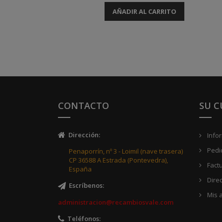
AÑADIR AL CARRITO
CONTACTO
SU 
Dirección
:
Info
Pedi
Penaporrín, nº 3 - Loimil (nave trasera)
CP 36588 A Estrada (Pontevedra),
Fact
España
Dire
Escríbenos
:
Mis a
administracion@recambiosvale.com
Teléfonos
: