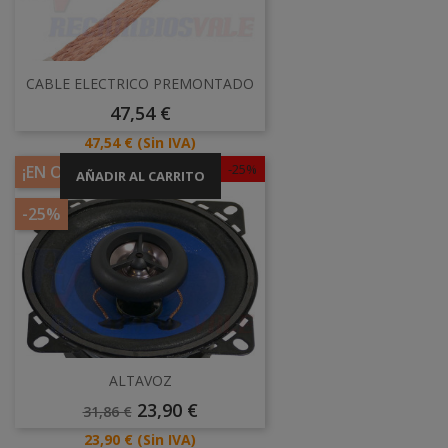
CABLE ELECTRICO PREMONTADO
Precio
47,54 €
Precio
47,54 €
(Sin IVA)
-25%
¡EN OFERTA!
AÑADIR AL CARRITO
-25%
ALTAVOZ
Precio
Precio
23,90 €
31,86 €
Base
Precio
23,90 €
(Sin IVA)