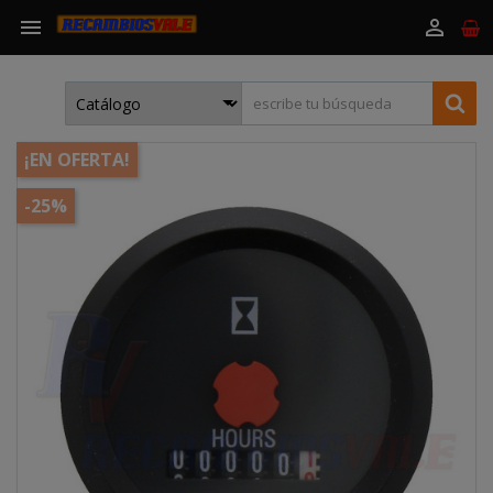


¡EN OFERTA!
-25%