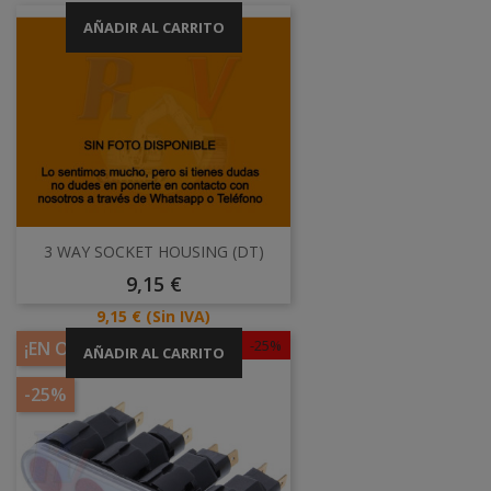
AÑADIR AL CARRITO
3 WAY SOCKET HOUSING (DT)
Precio
9,15 €
Precio
9,15 €
(Sin IVA)
-25%
¡EN OFERTA!
AÑADIR AL CARRITO
-25%