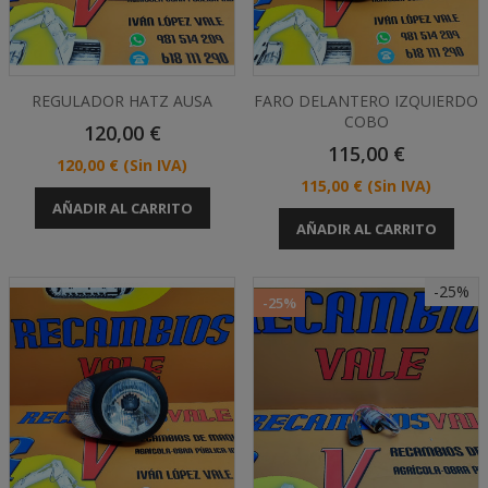
REGULADOR HATZ AUSA
FARO DELANTERO IZQUIERDO
COBO
Precio
120,00 €
Precio
115,00 €
Precio
120,00 €
(Sin IVA)
Precio
115,00 €
(Sin IVA)
AÑADIR AL CARRITO
AÑADIR AL CARRITO
-25%
-25%