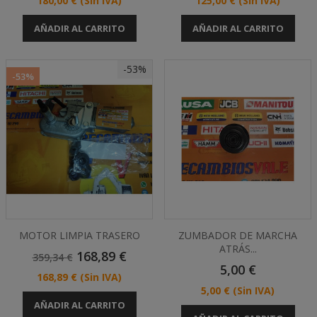
180,00 €
(Sin IVA)
125,00 €
(Sin IVA)
AÑADIR AL CARRITO
AÑADIR AL CARRITO
-53%
-53%
MOTOR LIMPIA TRASERO
ZUMBADOR DE MARCHA
ATRÁS...
Precio
Precio
168,89 €
359,34 €
Base
Precio
5,00 €
Precio
168,89 €
(Sin IVA)
Precio
5,00 €
(Sin IVA)
AÑADIR AL CARRITO