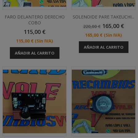
FARO DELANTERO DERECHO
SOLENOIDE PARE TAKEUCHI...
COBO
Precio
Precio
165,00 €
220,00 €
Precio
Base
115,00 €
Precio
165,00 €
(Sin IVA)
Precio
115,00 €
(Sin IVA)
AÑADIR AL CARRITO
AÑADIR AL CARRITO