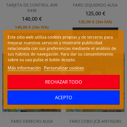
TARJETA DE CONTROL AVR
FARO IZQUIERDO AUSA
R438
Precio
125,00 €
Precio
140,00 €
Precio
125,00 €
(Sin IVA)
Precio
140,00 €
(Sin IVA)
AÑADIR AL CARRITO
Este sitio web utiliza cookies propias y de terceros para
AÑADIR AL CARRITO
mejorar nuestros servicios y mostrarle publicidad
relacionada con sus preferencias mediante el análisis de
sus hábitos de navegación. Para dar su consentimiento
sobre su uso pulse el botón Acepto.
Más información
Personalizar cookies
RECHAZAR TODO
ACEPTO
FARO DERECHO AUSA
FARO COBO JCB ANTIGUAS