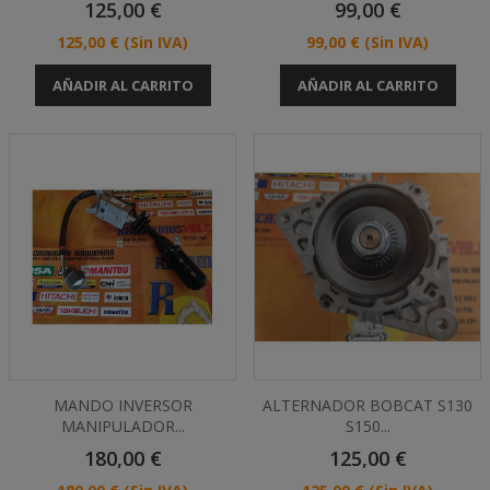
Precio
Precio
125,00 €
99,00 €
Precio
Precio
125,00 €
(Sin IVA)
99,00 €
(Sin IVA)
AÑADIR AL CARRITO
AÑADIR AL CARRITO
MANDO INVERSOR
ALTERNADOR BOBCAT S130
MANIPULADOR...
S150...
Precio
Precio
180,00 €
125,00 €
Precio
Precio