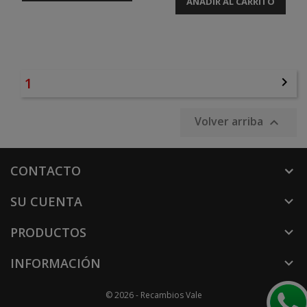
AÑADIR AL CARRITO
1

Volver arriba

CONTACTO
SU CUENTA

PRODUCTOS

INFORMACIÓN

© 2026 - Recambios Vale