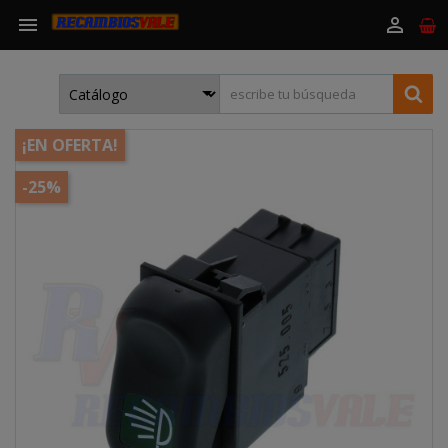


¡EN OFERTA!
-25%