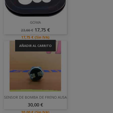
GOMA
Precio
Precio
17,75 €
23,66 €
Base
Precio
17,75 €
(Sin IVA)
AÑADIR AL CARRITO
SENSOR DE BOMBA DE FRENO AUSA
Precio
30,00 €
Precio
30,00 €
(Sin IVA)