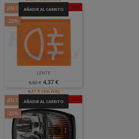
-25%
¡EN OFERTA!
AÑADIR AL CARRITO
-25%
LENTE
Precio
Precio
4,37 €
5,82 €
Base
Precio
4,37 €
(Sin IVA)
-25%
¡EN OFERTA!
AÑADIR AL CARRITO
-25%