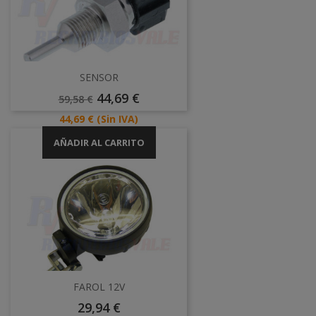
SENSOR
Precio
Precio
44,69 €
59,58 €
Base
Precio
44,69 €
(Sin IVA)
AÑADIR AL CARRITO
FAROL 12V
Precio
29,94 €