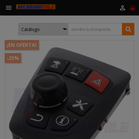


¡EN OFERTA!
-25%