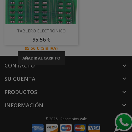
TABLERO ELECTRONICO
Precio
95,56 €
Precio
95,56 €
(Sin IVA)
AÑADIR AL CARRITO
CONTACTO
SU CUENTA

PRODUCTOS

INFORMACIÓN

© 2026 - Recambios Vale