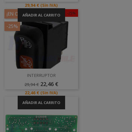
Precio
29,94 €
(Sin IVA)
-25%
¡EN OFERTA!
AÑADIR AL CARRITO
-25%
INTERRUPTOR
Precio
Precio
22,46 €
29,94 €
Base
Precio
22,46 €
(Sin IVA)
AÑADIR AL CARRITO