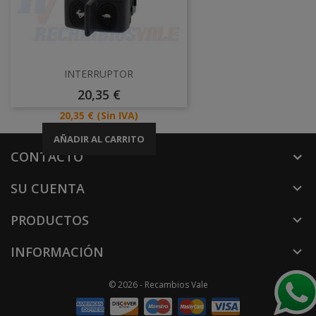
INTERRUPTOR
Precio
20,35 €
Precio
20,35 €
(Sin IVA)
AÑADIR AL CARRITO
CONTACTO
SU CUENTA

PRODUCTOS

INFORMACIÓN

© 2026 - Recambios Vale