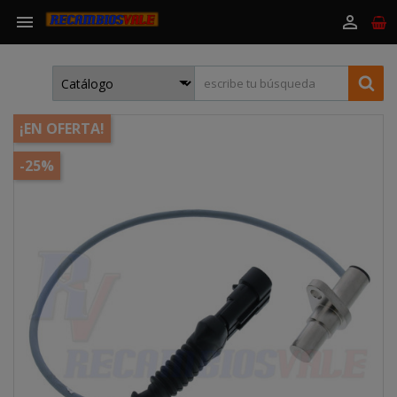


¡EN OFERTA!
-25%