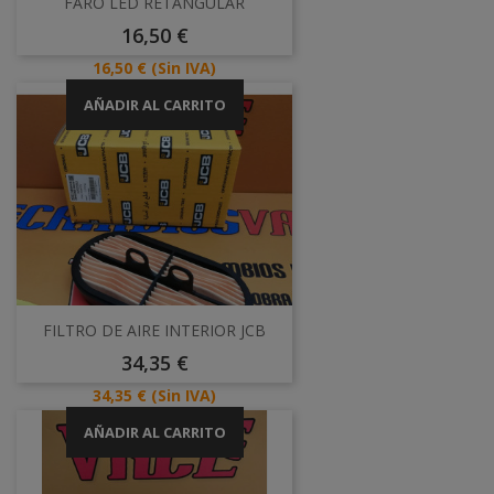
FARO LED RETANGULAR
Precio
16,50 €
Precio
16,50 €
(Sin IVA)
AÑADIR AL CARRITO
FILTRO DE AIRE INTERIOR JCB
Precio
34,35 €
Precio
34,35 €
(Sin IVA)
AÑADIR AL CARRITO