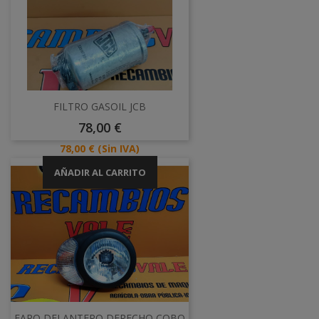
FILTRO GASOIL JCB
Precio
78,00 €
Precio
78,00 €
(Sin IVA)
AÑADIR AL CARRITO
FARO DELANTERO DERECHO COBO