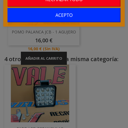
ACEPTO
POMO PALANCA JCB - 1 AGUJERO
Precio
16,00 €
Precio
16,00 €
(Sin IVA)
4 otros productos en la misma categoría:
AÑADIR AL CARRITO