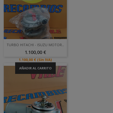
TURBO HITACHI - ISUZU MOTOR...
Precio
1.100,00 €
Precio
1.100,00 €
(Sin IVA)
AÑADIR AL CARRITO