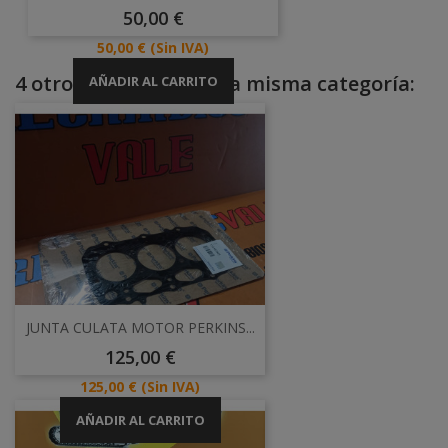
Precio
50,00 €
Precio
50,00 €
(Sin IVA)
4 otros productos en la misma categoría:
AÑADIR AL CARRITO
JUNTA CULATA MOTOR PERKINS...
Precio
125,00 €
Precio
125,00 €
(Sin IVA)
AÑADIR AL CARRITO