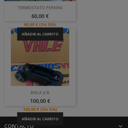
TERMOSTATO PERKINS
Precio
60,00 €
Precio
60,00 €
(Sin IVA)
AÑADIR AL CARRITO
BIELA JCB
Precio
100,00 €
Precio
100,00 €
(Sin IVA)
AÑADIR AL CARRITO
CONTACTO