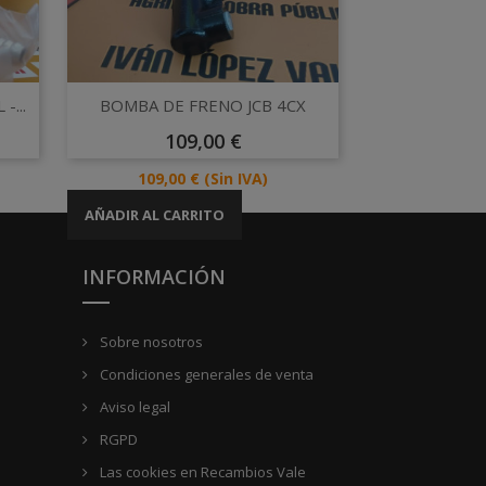
Vista rápida

...
BOMBA DE FRENO JCB 4CX
Precio
109,00 €
Precio
109,00 €
(Sin IVA)
AÑADIR AL CARRITO
INFORMACIÓN
Sobre nosotros
Condiciones generales de venta
Aviso legal
RGPD
Las cookies en Recambios Vale