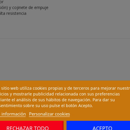
or
ión) y cojinete de empuje
lta resistencia
 sitio web utiliza cookies propias y de terceros para mejorar nuest
e (verificar medidas)
icios y mostrarle publicidad relacionada con sus preferencias
ante el análisis de sus hábitos de navegación. Para dar su
entimiento sobre su uso pulse el botón Acepto.
 información
Personalizar cookies
RECHAZAR TODO
ACEPTO