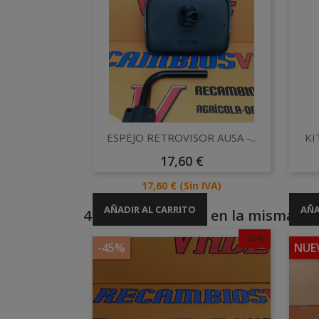
Vista rápida

ESPEJO RETROVISOR AUSA -...
KI
Precio
17,60 €
Precio
17,60 €
(Sin IVA)
AÑADIR AL CARRITO
AÑA
4 otros productos en la misma cat
-45%
-45%
NUE