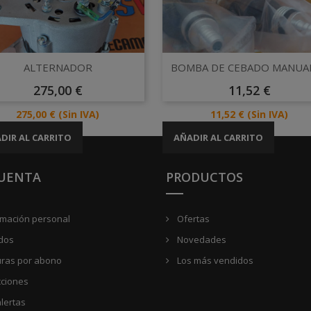
Vista rápida
Vista rápida


ALTERNADOR
BOMBA DE CEBADO MANUAL -
Precio
Precio
275,00 €
11,52 €
Precio
Precio
275,00 €
(Sin IVA)
11,52 €
(Sin IVA)
DIR AL CARRITO
AÑADIR AL CARRITO
CUENTA
PRODUCTOS
rmación personal
Ofertas
dos
Novedades
uras por abono
Los más vendidos
cciones
lertas