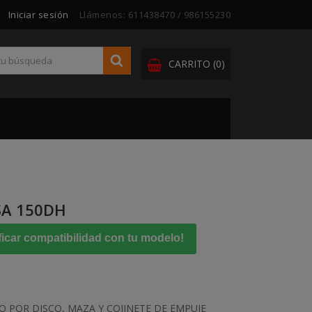
Iniciar sesión
Llámenos:
611438470 / 986155230
CARRITO
(0)
SA 150DH
ficar compatibilidad con tu modelo!
 POR DISCO, MAZA Y COJINETE DE EMPUJE