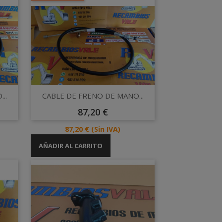
Vista rápida

..
CABLE DE FRENO DE MANO...
Precio
87,20 €
Precio
87,20 €
(Sin IVA)
AÑADIR AL CARRITO