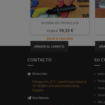
Vista rápida

BOMBA DE FRENO JCB
Precio
Precio
39,33 €
71,50 €
Base
Precio
39,33 €
(Sin IVA)
AÑADIR AL CARRITO
AÑA
CONTACTO
SU 
Dirección
:
Info
Pedi
Penaporrín, nº 3 - Loimil (nave trasera)
CP 36588 A Estrada (Pontevedra),
Fact
España
Dire
Escríbenos
:
Mis a