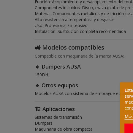
Función: Acoplamiento y desacoplamiento del mot
Componentes incluidos: Disco, maza (plato de pres
Material: Componentes metálicos y de fricción de a
Alta resistencia a temperatura y desgaste
Uso: Profesional / intensivo
Instalación: Sustitución completa recomendada
🚜 Modelos compatibles
Compatible con maquinaria de la marca
AUSA
:
🔹 Dumpers AUSA
150DH
🔹 Otros equipos
Este
Modelos AUSA con sistema de embrague equivalent
serv
medi
cons
🏗️ Aplicaciones
Más
Sistemas de transmisión
Dumpers
Maquinaria de obra compacta