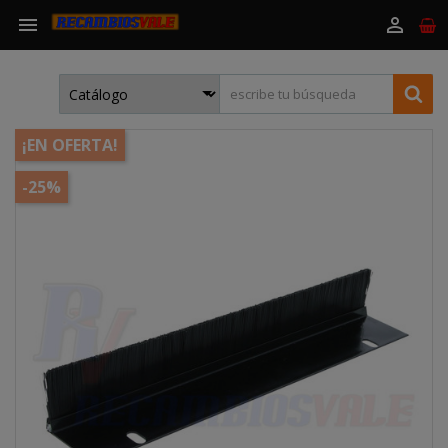


¡EN OFERTA!
-25%