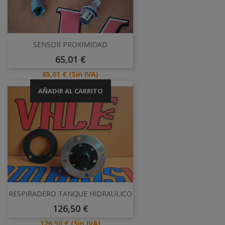
SENSOR PROXIMIDAD
Precio
65,01 €
Precio
65,01 €
(Sin IVA)
AÑADIR AL CARRITO
RESPIRADERO TANQUE HIDRAULICO
Precio
126,50 €
Precio
126,50 €
(Sin IVA)