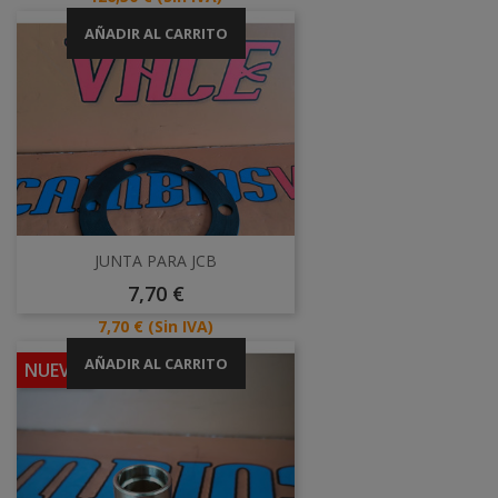
AÑADIR AL CARRITO
JUNTA PARA JCB
Precio
7,70 €
Precio
7,70 €
(Sin IVA)
AÑADIR AL CARRITO
NUEVO